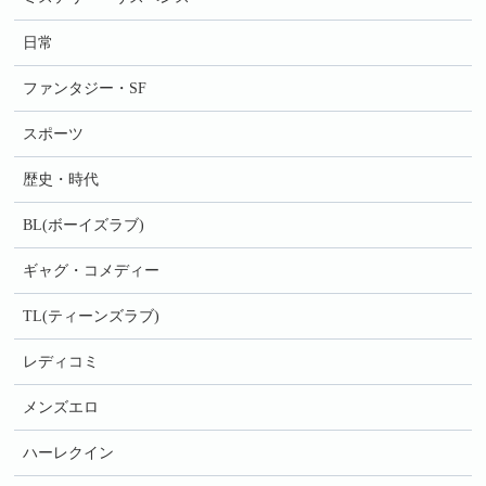
日常
ファンタジー・SF
スポーツ
歴史・時代
BL(ボーイズラブ)
ギャグ・コメディー
TL(ティーンズラブ)
レディコミ
メンズエロ
ハーレクイン