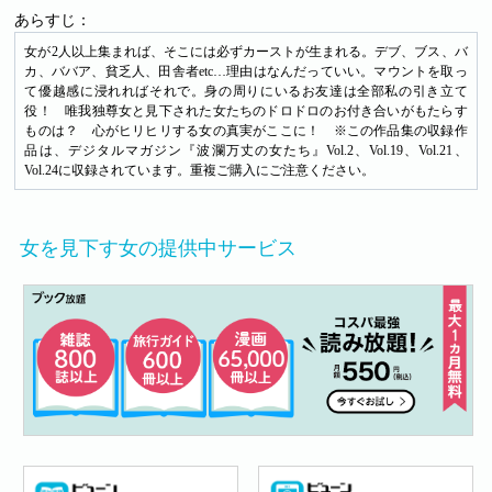
あらすじ：
女が2人以上集まれば、そこには必ずカーストが生まれる。デブ、ブス、バ
カ、ババア、貧乏人、田舎者etc…理由はなんだっていい。マウントを取っ
て優越感に浸れればそれで。身の周りにいるお友達は全部私の引き立て
役！ 唯我独尊女と見下された女たちのドロドロのお付き合いがもたらす
ものは？ 心がヒリヒリする女の真実がここに！ ※この作品集の収録作
品は、デジタルマガジン『波瀾万丈の女たち』Vol.2、Vol.19、Vol.21、
Vol.24に収録されています。重複ご購入にご注意ください。
女を見下す女の提供中サービス