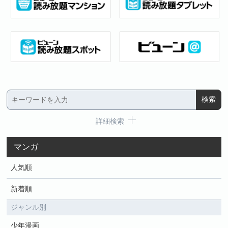
詳細検索
マンガ
人気順
新着順
ジャンル別
少年漫画