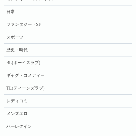
日常
ファンタジー・SF
スポーツ
歴史・時代
BL(ボーイズラブ)
ギャグ・コメディー
TL(ティーンズラブ)
レディコミ
メンズエロ
ハーレクイン