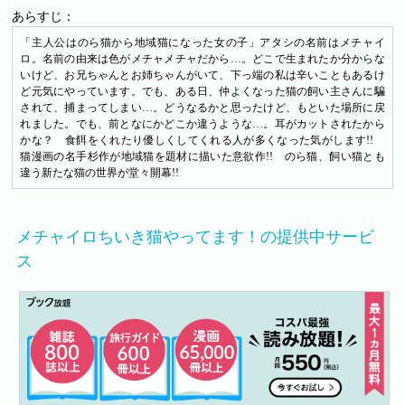
あらすじ：
「主人公はのら猫から地域猫になった女の子」アタシの名前はメチャイ
ロ。名前の由来は色がメチャメチャだから…。どこで生まれたか分からな
いけど、お兄ちゃんとお姉ちゃんがいて、下っ端の私は辛いこともあるけ
ど元気にやっています。でも、ある日、仲よくなった猫の飼い主さんに騙
されて、捕まってしまい…。どうなるかと思ったけど、もといた場所に戻
れました。でも、前となにかどこか違うような…。耳がカットされたから
かな？ 食餌をくれたり優しくしてくれる人が多くなった気がします!!
猫漫画の名手杉作が地域猫を題材に描いた意欲作!! のら猫、飼い猫とも
違う新たな猫の世界が堂々開幕!!
メチャイロちいき猫やってます！の提供中サービ
ス