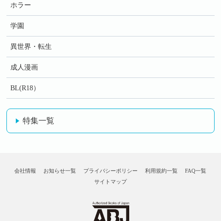
ホラー
学園
異世界・転生
成人漫画
BL(R18）
特集一覧
会社情報
お知らせ一覧
プライバシーポリシー
利用規約一覧
FAQ一覧
サイトマップ