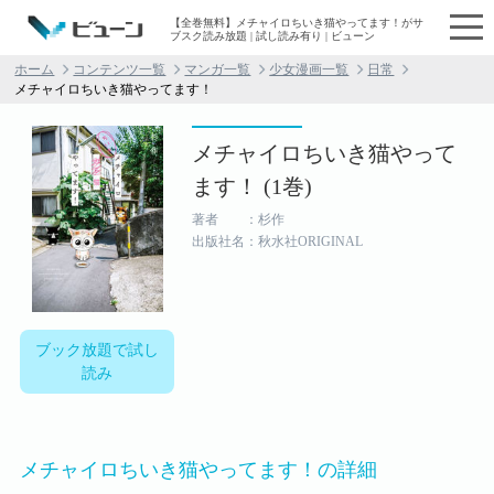
【全巻無料】メチャイロちいき猫やってます！がサ
ブスク読み放題 | 試し読み有り | ビューン
ホーム
コンテンツ一覧
マンガ一覧
少女漫画一覧
日常
メチャイロちいき猫やってます！
メチャイロちいき猫やって
ます！ (1巻)
著者 ：杉作
出版社名：秋水社ORIGINAL
ブック放題で試し
読み
メチャイロちいき猫やってます！の詳細