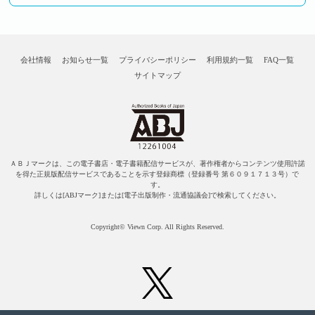
会社情報
お知らせ一覧
プライバシーポリシー
利用規約一覧
FAQ一覧
サイトマップ
ＡＢＪマークは、この電子書店・電子書籍配信サービスが、著作権者からコンテンツ使用許諾
を得た正規版配信サービスであることを示す登録商標（登録番号 第６０９１７１３号）で
す。
詳しくは[ABJマーク]または[電子出版制作・流通協議会]で検索してください。
Copyright© Viewn Corp. All Rights Reserved.