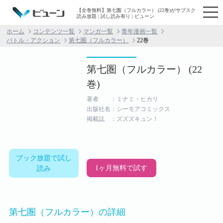
【全巻無料】第七圏（フルカラー） (22巻)がサブスク
読み放題 | 試し読み有り | ビューン
ホーム
コンテンツ一覧
マンガ一覧
青年漫画一覧
バトル・アクション
第七圏（フルカラー）
22巻
第七圏（フルカラー） (22
巻)
著者 ：ミナミ・ヒカリ
出版社名：シーモアコミックス
掲載誌 ：ズズズキュン！
ブック放題で試し
1ヶ月無料で試す
読み
第七圏（フルカラー）の詳細