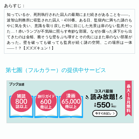
あらすじ：
知っているか、死刑執行された囚人の最期にまだ続きがあることを――。
波智山刑務所に収監された囚人・4310番。ある日、監獄内に満ちた謎のも
やに気を失い、意識を取り戻した時に目にした光景は扉のない監房だっ
た…！赤いランプが不気味に照らす奇妙な部屋。なぜか腐った床下から出
てきたのは金槌、脆そうな壁をぶち壊すとその先にはまた扉のない部屋が
あった。壁を破っても破っても監房が続く謎の空間、この場所は一体
――！？【ズズズキュン！】
第七圏（フルカラー）の提供中サービス