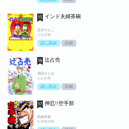
インド夫婦茶碗
流水りんこ
ぶんか社
試し読み
詳細
辻占売
池田さとみ
ぶんか社
試し読み
詳細
押忍!!空手部
高橋幸慈
A-WAGON