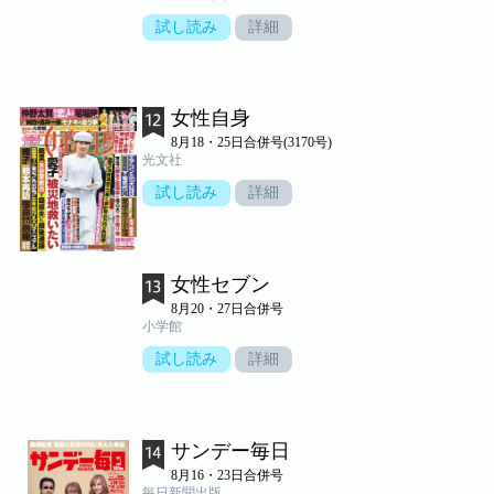
試し読み
詳細
女性自身
8月18・25日合併号(3170号)
光文社
試し読み
詳細
女性セブン
8月20・27日合併号
小学館
試し読み
詳細
サンデー毎日
8月16・23日合併号
毎日新聞出版