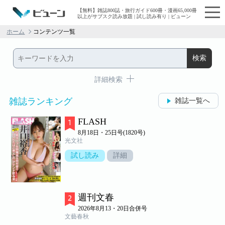
【無料】雑誌800誌・旅行ガイド600冊・漫画65,000冊
以上がサブスク読み放題 | 試し読み有り | ビューン
ホーム
コンテンツ一覧
詳細検索
雑誌ランキング
雑誌一覧へ
FLASH
8月18日・25日号(1820号)
光文社
試し読み
詳細
週刊文春
2026年8月13・20日合併号
文藝春秋