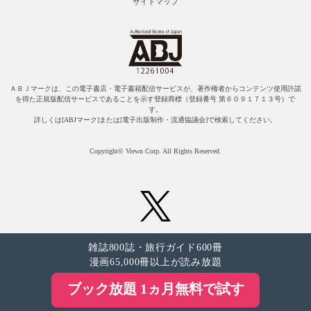
サイトマップ
ＡＢＪマークは、この電子書店・電子書籍配信サービスが、著作権者からコンテンツ使用許諾
を得た正規版配信サービスであることを示す登録商標（登録番号 第６０９１７１３号）で
す。
詳しくは[ABJマーク]または[電子出版制作・流通協議会]で検索してください。
Copyright© Viewn Corp. All Rights Reserved.
雑誌800誌・旅行ガイド600冊
漫画65,000冊以上が読み放題
ブック放題 1ヵ月無料で試す