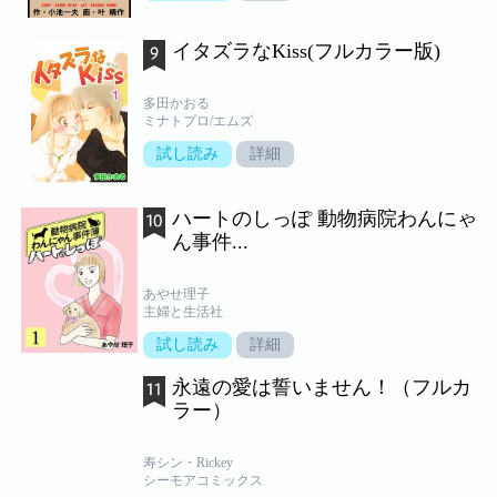
イタズラなKiss(フルカラー版)
多田かおる
ミナトプロ/エムズ
試し読み
詳細
ハートのしっぽ 動物病院わんにゃ
ん事件...
あやせ理子
主婦と生活社
試し読み
詳細
永遠の愛は誓いません！（フルカ
ラー）
寿シン・Rickey
シーモアコミックス