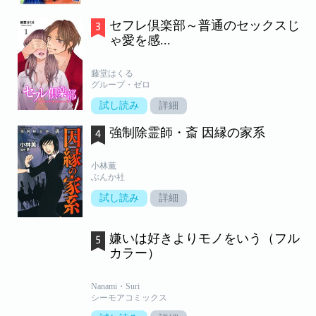
セフレ倶楽部～普通のセックスじ
ゃ愛を感...
藤堂はくる
グループ・ゼロ
試し読み
詳細
強制除霊師・斎 因縁の家系
小林薫
ぶんか社
試し読み
詳細
嫌いは好きよりモノをいう（フル
カラー）
Nanami・Suri
シーモアコミックス