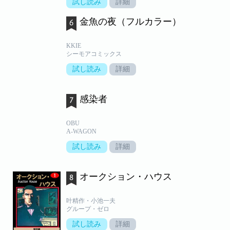
試し読み
詳細
金魚の夜（フルカラー）
KKIE
シーモアコミックス
試し読み
詳細
感染者
OBU
A-WAGON
試し読み
詳細
オークション・ハウス
叶精作・小池一夫
グループ・ゼロ
試し読み
詳細