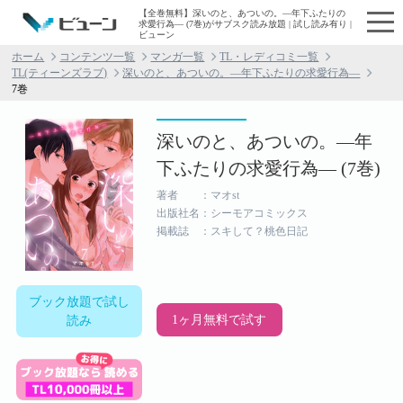
【全巻無料】深いのと、あついの。―年下ふたりの
求愛行為― (7巻)がサブスク読み放題 | 試し読み有り |
ビューン
ホーム
コンテンツ一覧
マンガ一覧
TL・レディコミ一覧
TL(ティーンズラブ)
深いのと、あついの。―年下ふたりの求愛行為―
7巻
深いのと、あついの。―年
下ふたりの求愛行為― (7巻)
著者 ：マオst
出版社名：シーモアコミックス
掲載誌 ：スキして？桃色日記
ブック放題で試し
1ヶ月無料で試す
読み