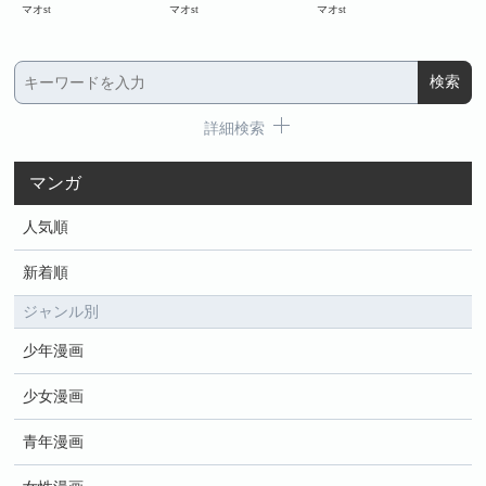
マオst
マオst
マオst
マオ
詳細検索
マンガ
人気順
新着順
ジャンル別
少年漫画
少女漫画
青年漫画