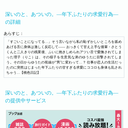
深いのと、あついの。―年下ふたりの求愛行為―
の詳細
あらすじ：
「すごいことになってる…」そう言いながら私の恥ずかしいところを舐め
あげる舌に身体は激しく反応して―― おっきくて甘え上手な後輩・さとう
くんと二人きりの残業後、ふいに抱きしめられアツい舌で愛撫されてしま
った理子（りこ）は、その様子を生意気な弟のゆうたに目撃されてしま
う。その日からゆうたの視線が“男”に変わって…？ 仕事が恋人の生活だっ
たのに突然はじまった年下ふたりの甘すぎる求愛にココロも身体も乱され
ちゃう…【桃色日記】
深いのと、あついの。―年下ふたりの求愛行為―
の提供中サービス