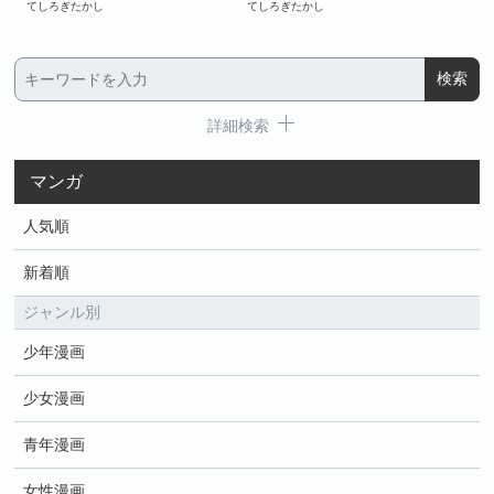
てしろぎたかし
てしろぎたかし
てし
詳細検索
マンガ
人気順
新着順
ジャンル別
少年漫画
少女漫画
青年漫画
女性漫画