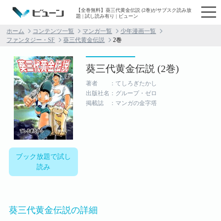
【全巻無料】葵三代黄金伝説 (2巻)がサブスク読み放
題 | 試し読み有り | ビューン
ホーム
コンテンツ一覧
マンガ一覧
少年漫画一覧
ファンタジー・SF
葵三代黄金伝説
2巻
葵三代黄金伝説 (2巻)
著者 ：てしろぎたかし
出版社名：グループ・ゼロ
掲載誌 ：マンガの金字塔
ブック放題で試し
読み
葵三代黄金伝説の詳細