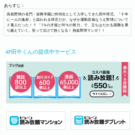
あらすじ：
高校野球の名門・栄興学園に特待生として入学してきた田中球児。「十年
に一人の逸材」と謳われる球児だが、なぜか運動音痴なうえ野球について
ド素人だった！？ 「1％の才能と99％の努力」で、立ちはだかる困難を乗
り越えていく。笑って泣けて熱くなる！ 熱血野球マンガ！！
4P田中くんの提供中サービス