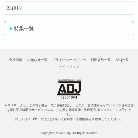
BL(R18）
特集一覧
会社情報
お知らせ一覧
プライバシーポリシー
利用規約一覧
FAQ一覧
サイトマップ
ＡＢＪマークは、この電子書店・電子書籍配信サービスが、著作権者からコンテンツ使用許諾
を得た正規版配信サービスであることを示す登録商標（登録番号 第６０９１７１３号）で
す。
詳しくは[ABJマーク]または[電子出版制作・流通協議会]で検索してください。
Copyright© Viewn Corp. All Rights Reserved.