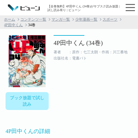
【全巻無料】4P田中くん (34巻)がサブスク読み放題 |
試し読み有り | ビューン
ホーム
コンテンツ一覧
マンガ一覧
少年漫画一覧
スポーツ
4P田中くん
34巻
4P田中くん (34巻)
著者 ：原作：七三太朗・作画：川三番地
出版社名：電書バト
ブック放題で試し
読み
4P田中くんの詳細