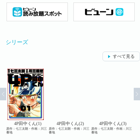
シリーズ
すべて見る
)
4P田中くん(1)
4P田中くん(2)
4P田中くん(3)
川三
原作：七三太朗・作画：川三
原作：七三太朗・作画：川三
原作：七三太朗・作画：川三
原作
番地
番地
番地
番地