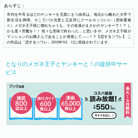
あらすじ：
市内を牛耳るほどのヤンキーを兄貴にもつ由衣は、地元から離れた大学で
新生活を満喫。そこでバカ兄貴と正反対にクールカッコいい（意味重複
☆）メガネ王子様に惚れちゃうも、その友達がまさかのヤンキーで！？ し
かも度々邪魔を！！ 色々な意味で終わった…と思いきや、メガネ王子様が
マンションのお隣さんであることが発覚して――！？【恋するソワレ】 こ
の作品は「恋するソワレ」2018年Vol．12に収録されています。
となりのメガネ王子とヤンキーと！の提供中サー
ビス