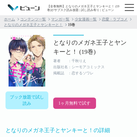
【全巻無料】となりのメガネ王子とヤンキーと！ (19
巻)がサブスク読み放題 | 試し読み有り | ビューン
ホーム
コンテンツ一覧
マンガ一覧
少女漫画一覧
恋愛・ラブコメ
となりのメガネ王子とヤンキーと！
19巻
となりのメガネ王子とヤン
キーと！ (19巻)
著者 ：千秋りえ
出版社名：シーモアコミックス
掲載誌 ：恋するソワレ
ブック放題で試し
1ヶ月無料で試す
読み
となりのメガネ王子とヤンキーと！の詳細