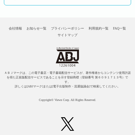
会社情報
お知らせ一覧
プライバシーポリシー
利用規約一覧
FAQ一覧
サイトマップ
ＡＢＪマークは、この電子書店・電子書籍配信サービスが、著作権者からコンテンツ使用許諾
を得た正規版配信サービスであることを示す登録商標（登録番号 第６０９１７１３号）で
す。
詳しくは[ABJマーク]または[電子出版制作・流通協議会]で検索してください。
Copyright© Viewn Corp. All Rights Reserved.