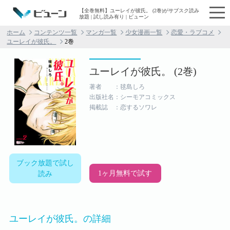
【全巻無料】ユーレイが彼氏。 (2巻)がサブスク読み
放題 | 試し読み有り | ビューン
ホーム
コンテンツ一覧
マンガ一覧
少女漫画一覧
恋愛・ラブコメ
ユーレイが彼氏。
2巻
ユーレイが彼氏。 (2巻)
著者 ：毬島しろ
出版社名：シーモアコミックス
掲載誌 ：恋するソワレ
ブック放題で試し
1ヶ月無料で試す
読み
ユーレイが彼氏。の詳細