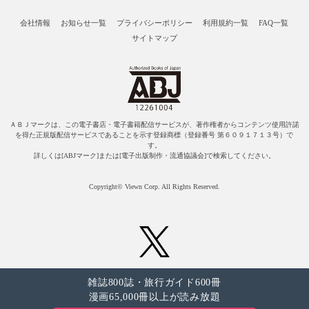
会社情報
お知らせ一覧
プライバシーポリシー
利用規約一覧
FAQ一覧
サイトマップ
ＡＢＪマークは、この電子書店・電子書籍配信サービスが、著作権者からコンテンツ使用許諾
を得た正規版配信サービスであることを示す登録商標（登録番号 第６０９１７１３号）で
す。
詳しくは[ABJマーク]または[電子出版制作・流通協議会]で検索してください。
Copyright© Viewn Corp. All Rights Reserved.
雑誌800誌・旅行ガイド600冊
漫画65,000冊以上が読み放題