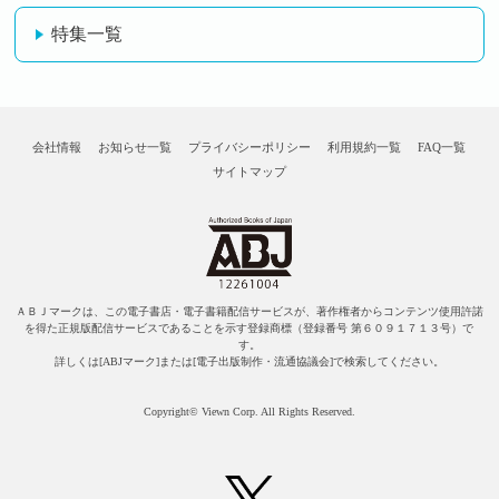
特集一覧
会社情報
お知らせ一覧
プライバシーポリシー
利用規約一覧
FAQ一覧
サイトマップ
ＡＢＪマークは、この電子書店・電子書籍配信サービスが、著作権者からコンテンツ使用許諾
を得た正規版配信サービスであることを示す登録商標（登録番号 第６０９１７１３号）で
す。
詳しくは[ABJマーク]または[電子出版制作・流通協議会]で検索してください。
Copyright© Viewn Corp. All Rights Reserved.