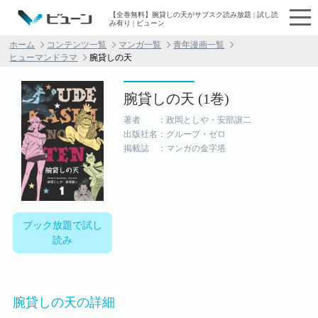
【全巻無料】腕貸しの天がサブスク読み放題 | 試し読
み有り | ビューン
ホーム
コンテンツ一覧
マンガ一覧
青年漫画一覧
ヒューマンドラマ
腕貸しの天
腕貸しの天 (1巻)
著者 ：政岡としや・安部譲二
出版社名：グループ・ゼロ
掲載誌 ：マンガの金字塔
ブック放題で試し
読み
腕貸しの天の詳細