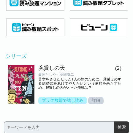
シリーズ
腕貸しの天
(2)
政岡としや・安部譲二
苦労をさせたたった1人の妹のために、見栄えのす
る結婚式をあげてやりたいという依頼を果たすた
め、腕貸しの天がとった作戦は？
ブック放題で試し読み
詳細