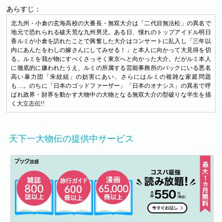
あらすじ：
北九州・小倉の玄海高校の大番長・無双大介は「二代目無法松」の異名で
地元で恐れられる破天荒な九州男児。ある日、憧れのトップアイドル明日
香ルミが小倉を訪れたことで興奮した大介はコンサートに乱入し「三年以
内にあんたをわしの嫁さんにしてみせる！」と本人に向かって大見得を切
る。ルミを我が物にすべくさっそく東京へと向かった大介。だがルミ本人
に徹底的に嫌われたうえ、ルミの所属する芸能事務所のバックにいる悪名
高い暴力団「朱紋組」の妨害にあい、さらにはルミの複雑な家庭問題
も…。のちに「日本のゴッドファーザー」「日本のオナシス」の異名で呼
ばれ政界・財界を動かす大物中の大物となる無双大介の型破りな半生を描
く大立志伝!!
天下一大物伝の提供中サービス