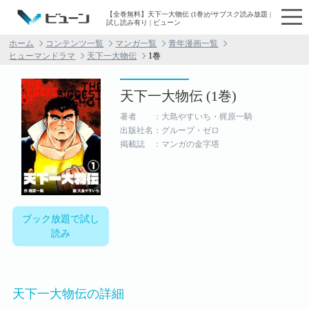
【全巻無料】天下一大物伝 (1巻)がサブスク読み放題 |
試し読み有り | ビューン
ホーム
コンテンツ一覧
マンガ一覧
青年漫画一覧
ヒューマンドラマ
天下一大物伝
1巻
天下一大物伝 (1巻)
著者 ：大島やすいち・梶原一騎
出版社名：グループ・ゼロ
掲載誌 ：マンガの金字塔
ブック放題で試し
読み
天下一大物伝の詳細