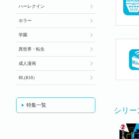
ハーレクイン
ホラー
学園
異世界・転生
成人漫画
BL(R18）
特集一覧
シリー