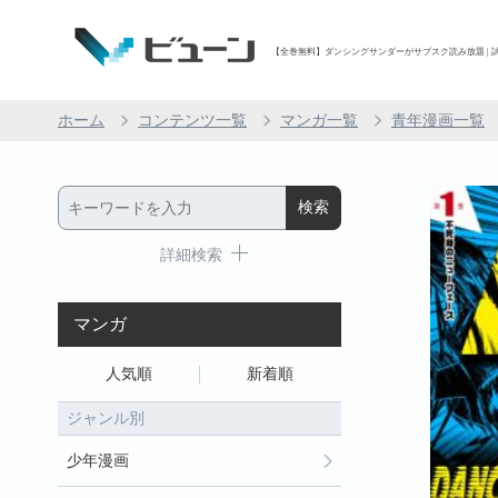
【全巻無料】ダンシングサンダーがサブスク読み放題 | 試
ホーム
コンテンツ一覧
マンガ一覧
青年漫画一覧
詳細検索
マンガ
人気順
新着順
ジャンル別
少年漫画