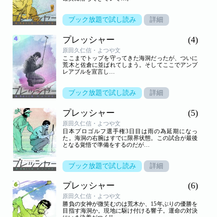
ブック放題で試し読み
詳細
プレッシャー
(4)
原田久仁信・よつや文
ここまでトップを守ってきた海洞だったが、ついに
荒木と佐倉に並ばれてしまう。そしてここでアンプ
レアブルを宣言し…
ブック放題で試し読み
詳細
プレッシャー
(5)
原田久仁信・よつや文
日本プロゴルフ選手権3日目は雨の為延期になっ
た。海洞の右腕はすでに限界状態。この試合が最後
となる覚悟で準備をするのだが…
ブック放題で試し読み
詳細
プレッシャー
(6)
原田久仁信・よつや文
勝負の女神が微笑むのは荒木か、15年ぶりの優勝を
目指す海洞か。現地に駆け付ける響子。運命の対決