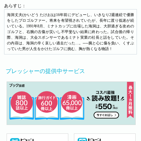
あらすじ：
海洞丈夫(かいどう たけお)は16年前にデビューし、いきなり2週連続で優勝
をしたプロゴルファー。将来を有望視されていたが、長年に渡り低迷が続
いている。1991年8月、ミナトカップに出場した海洞は、大胆過ぎる攻めの
ゴルフと、右腕の古傷が災いし不甲斐ない結果に終わった。試合後の帰り
際、海洞は、大会スポンサーであるミナト実業の社長と話をしていた。そ
の内容は、海洞の辛く哀しい過去だった…。──腕と心に傷を負い、くすぶ
っていた男が人生をかけたゴルフに挑む、胸が熱くなる物語！
プレッシャーの提供中サービス