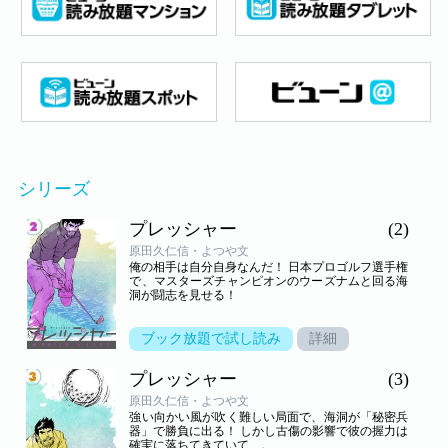
シリーズ
プレッシャー
(2)
原田久仁信・よつや文
俺の相手は自分自身なんだ！ 日本プロゴルフ選手権
で、マスターズチャンピオンのウーズナムと回る海
洞が闘志を見せる！
ブック放題で試し読み
詳細
プレッシャー
(3)
原田久仁信・よつや文
強い向かい風が吹く難しい局面で、海洞が「秘密兵
器」で勝負に出る！ しかし古傷の影響で彼の握力は
確実に落ちてきていて…。