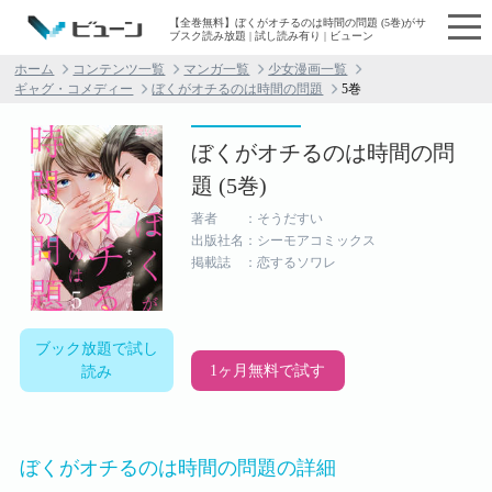
【全巻無料】ぼくがオチるのは時間の問題 (5巻)がサ
ブスク読み放題 | 試し読み有り | ビューン
ホーム
コンテンツ一覧
マンガ一覧
少女漫画一覧
ギャグ・コメディー
ぼくがオチるのは時間の問題
5巻
ぼくがオチるのは時間の問
題 (5巻)
著者 ：そうだすい
出版社名：シーモアコミックス
掲載誌 ：恋するソワレ
ブック放題で試し
1ヶ月無料で試す
読み
ぼくがオチるのは時間の問題の詳細