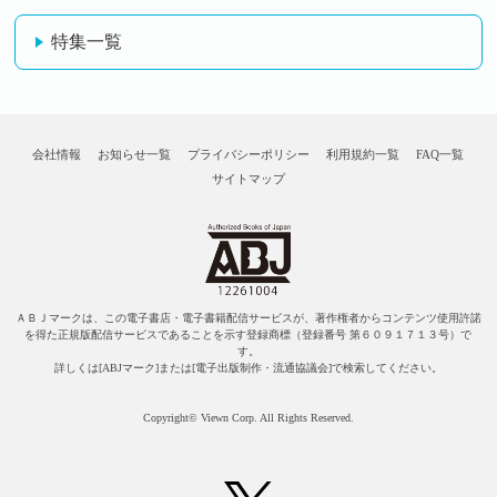
特集一覧
会社情報
お知らせ一覧
プライバシーポリシー
利用規約一覧
FAQ一覧
サイトマップ
ＡＢＪマークは、この電子書店・電子書籍配信サービスが、著作権者からコンテンツ使用許諾
を得た正規版配信サービスであることを示す登録商標（登録番号 第６０９１７１３号）で
す。
詳しくは[ABJマーク]または[電子出版制作・流通協議会]で検索してください。
Copyright© Viewn Corp. All Rights Reserved.