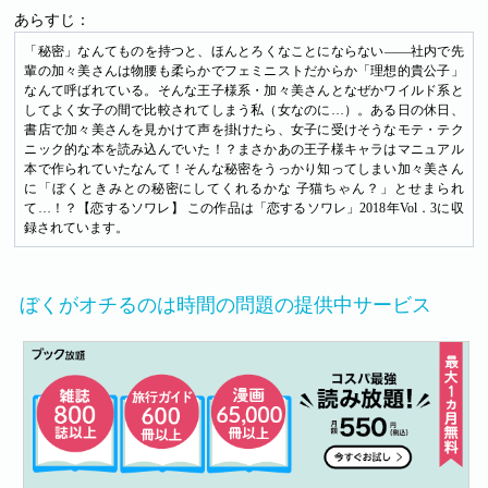
あらすじ：
「秘密」なんてものを持つと、ほんとろくなことにならない――社内で先
輩の加々美さんは物腰も柔らかでフェミニストだからか「理想的貴公子」
なんて呼ばれている。そんな王子様系・加々美さんとなぜかワイルド系と
してよく女子の間で比較されてしまう私（女なのに…）。ある日の休日、
書店で加々美さんを見かけて声を掛けたら、女子に受けそうなモテ・テク
ニック的な本を読み込んでいた！？まさかあの王子様キャラはマニュアル
本で作られていたなんて！そんな秘密をうっかり知ってしまい加々美さん
に「ぼくときみとの秘密にしてくれるかな 子猫ちゃん？」とせまられ
て…！？【恋するソワレ】 この作品は「恋するソワレ」2018年Vol．3に収
録されています。
ぼくがオチるのは時間の問題の提供中サービス