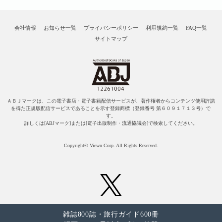
会社情報
お知らせ一覧
プライバシーポリシー
利用規約一覧
FAQ一覧
サイトマップ
ＡＢＪマークは、この電子書店・電子書籍配信サービスが、著作権者からコンテンツ使用許諾
を得た正規版配信サービスであることを示す登録商標（登録番号 第６０９１７１３号）で
す。
詳しくは[ABJマーク]または[電子出版制作・流通協議会]で検索してください。
Copyright© Viewn Corp. All Rights Reserved.
雑誌800誌・旅行ガイド600冊