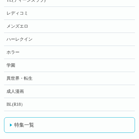
TL(ティーンズラブ)
レディコミ
メンズエロ
ハーレクイン
ホラー
学園
異世界・転生
成人漫画
BL(R18）
特集一覧