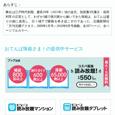
あらすじ：
舞台は江戸時代初期、慶長16年（1611年）頃の金沢。加賀藩3代藩主・前田
利常の正室として、わずか3歳で徳川家から嫁いできた珠姫は、おてんば盛
りの姫に成長し、日々城下で騒動を巻き起こすのであった…北國新聞社
「月刊北國アクタス」2009年1月号～2010年8月号掲載。全207ページ。全ペ
ージフルカラー。
おてんば珠姫さま！の提供中サービス