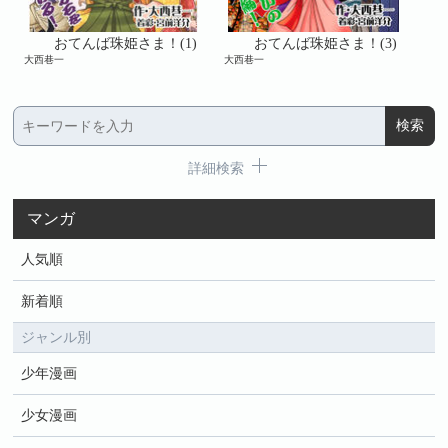
おてんば珠姫さま！(1)
おてんば珠姫さま！(3)
大西巷一
大西巷一
大西
詳細検索
マンガ
人気順
新着順
ジャンル別
少年漫画
少女漫画