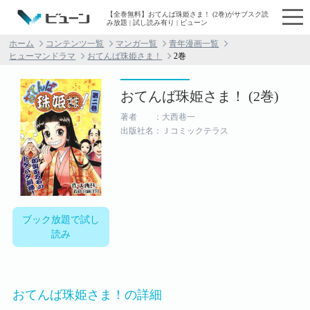
【全巻無料】おてんば珠姫さま！ (2巻)がサブスク読
み放題 | 試し読み有り | ビューン
ホーム
コンテンツ一覧
マンガ一覧
青年漫画一覧
ヒューマンドラマ
おてんば珠姫さま！
2巻
おてんば珠姫さま！ (2巻)
著者 ：大西巷一
出版社名：Ｊコミックテラス
ブック放題で試し
読み
おてんば珠姫さま！の詳細