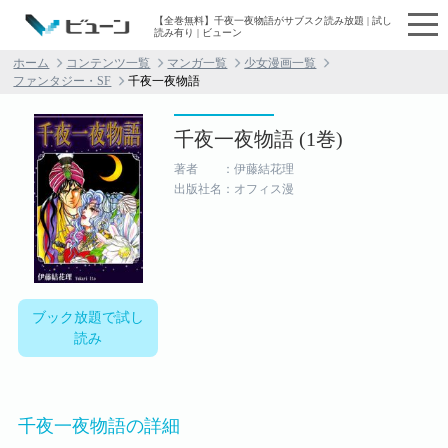
【全巻無料】千夜一夜物語がサブスク読み放題 | 試し
読み有り | ビューン
ホーム
コンテンツ一覧
マンガ一覧
少女漫画一覧
ファンタジー・SF
千夜一夜物語
千夜一夜物語 (1巻)
著者 ：伊藤結花理
出版社名：オフィス漫
ブック放題で試し
読み
千夜一夜物語の詳細