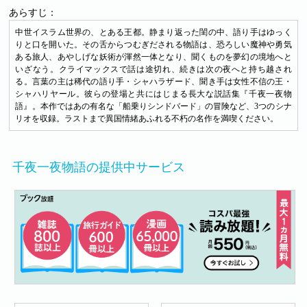
あらすじ：
中世イスラム世界の、とある王都。静まり返った閨の中、語り手はゆっく
りと口を開いた。その舌からつむぎだされる物語は、恐ろしい魔神や勇気
ある旅人、あやしげな妖術が渾然一体となり、聞くものを夢幻の境地へと
いざなう。クライマックスで話は途切れ、続きは次の夜へと持ち越され
る。言葉の主は稀代の語り手・シャハラザード、聞き手は女性不信の王・
シャハリヤール。彼らの登場と共にはじまる長大な説話集『千夜一夜物
語』。本作ではあの有名な「船乗りシンドバード」の冒険など、3つのシナ
リオを収録。ラストまで異国情緒あふれる不朽の名作を満喫ください。
千夜一夜物語の提供中サービス