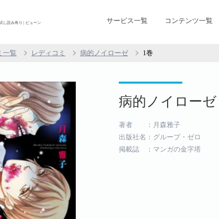
サービス一覧
コンテンツ一覧
試し読み有り | ビューン
ミ一覧
レディコミ
病的ノイローゼ
1巻
病的ノイローゼ (
著者 ：月森雅子
出版社名：グループ・ゼロ
掲載誌 ：マンガの金字塔