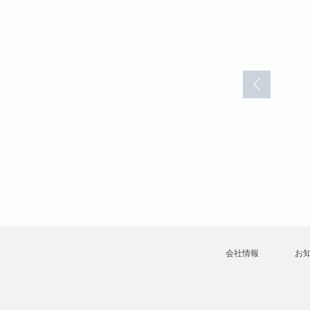
ノイローゼ(2)
病的ノイローゼ(3)
病的ノイロー
月森雅子
月森雅子
会社情報
お