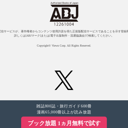
配信サービスが、著作権者からコンテンツ使用許諾を得た正規版配信サービスであることを示す登録商
詳しくは[ABJマーク]または[電子出版制作・流通協議会]で検索してください。
Copyright© Viewn Corp. All Rights Reserved.
雑誌800誌・旅行ガイド600冊
漫画65,000冊以上が読み放題
ブック放題 1ヵ月無料で試す