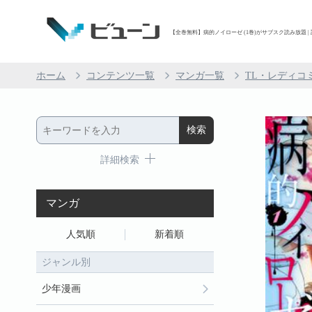
【全巻無料】病的ノイローゼ (1巻)がサブスク読み放題 | 
ホーム
コンテンツ一覧
マンガ一覧
TL・レディコ
詳細検索
マンガ
人気順
新着順
ジャンル別
少年漫画