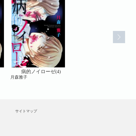
病的ノイローゼ(4)
病的ノイローゼ(2)
月森雅子
月森雅子
月
サイトマップ