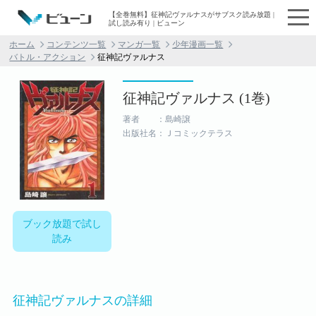
【全巻無料】征神記ヴァルナスがサブスク読み放題 |
試し読み有り | ビューン
ホーム
コンテンツ一覧
マンガ一覧
少年漫画一覧
バトル・アクション
征神記ヴァルナス
征神記ヴァルナス (1巻)
著者 ：島崎譲
出版社名：Ｊコミックテラス
ブック放題で試し
読み
征神記ヴァルナスの詳細