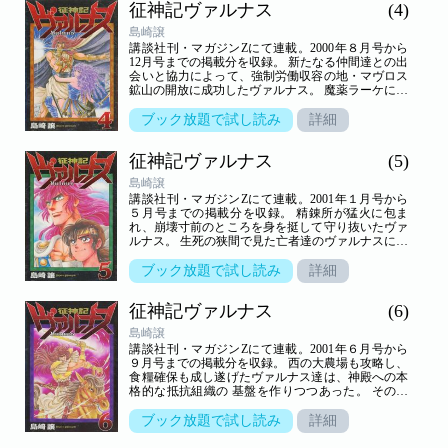
征神記ヴァルナス
(4)
島崎譲
講談社刊・マガジンZにて連載。2000年８月号から
12月号までの掲載分を収録。 新たなる仲間達との出
会いと協力によって、強制労働収容の地・マヴロス
鉱山の開放に成功したヴァルナス。 魔薬ラーケによ
って身体能力が何十倍にも肥大した神人達と対等な
戦いをするため、 武器の調達作戦に乗り出す。しか
ブック放題で試し読み
詳細
し、攻略すべき武器精錬所をおさめている神官は意
外な人物であった。 壮大なスケールの英雄伝説第４
征神記ヴァルナス
(5)
巻！！
島崎譲
講談社刊・マガジンZにて連載。2001年１月号から
５月号までの掲載分を収録。 精錬所が猛火に包ま
れ、崩壊寸前のところを身を挺して守り抜いたヴァ
ルナス。 生死の狭間で見た亡者達のヴァルナスに対
する怨念は何だったのか? 一方、神殿ではヴァルナ
スを裏切った兄のレグノがその暴虐な本性を剥き出
ブック放題で試し読み
詳細
しにして 神を名乗る支配者達を蹂躙し始めるのであ
った。 壮大なスケールの英雄伝説第５巻！！
征神記ヴァルナス
(6)
島崎譲
講談社刊・マガジンZにて連載。2001年６月号から
９月号までの掲載分を収録。 西の大農場も攻略し、
食糧確保も成し遂げたヴァルナス達は、神殿への本
格的な抵抗組織の 基盤を作りつつあった。 その情
報は謀略により権力の頂点を手にしたレグノの元に
届く。 レグノは神殿一の勇将・ザンガードに反乱分
ブック放題で試し読み
詳細
子の殲滅を命じる。 ヴァルナス達に襲い掛かる大将
軍率いる神人兵の軍勢。激戦の中で明かされるヴァ