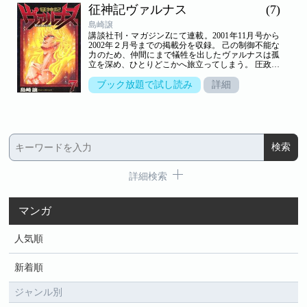
征神記ヴァルナス
(7)
ルナスの生い立ち。 そして、再び開放されたヴァル
ナスの強大な力。 壮大なスケールの英雄伝説、佳境
島崎譲
の第６巻！！
講談社刊・マガジンZにて連載。2001年11月号から
2002年２月号までの掲載分を収録。 己の制御不能な
力のため、仲間にまで犠牲を出したヴァルナスは孤
立を深め、ひとりどこかへ旅立ってしまう。 圧政を
増し独裁を強めるレグノの元、グランシャーナの荒
廃は加速する。 ８年の時が経ち、残されたペンナ達
ブック放題で試し読み
詳細
は僅かながらの抵抗を続けていたが・・・・。 ヴァ
ルナス、レグノ、サリオ兄弟の愛憎が渦巻き、怒涛
の結末へとなだれ込むクライマックス。 壮大なスケ
ールの英雄伝説第７巻、ここに完結！！
詳細検索
マンガ
人気順
新着順
ジャンル別