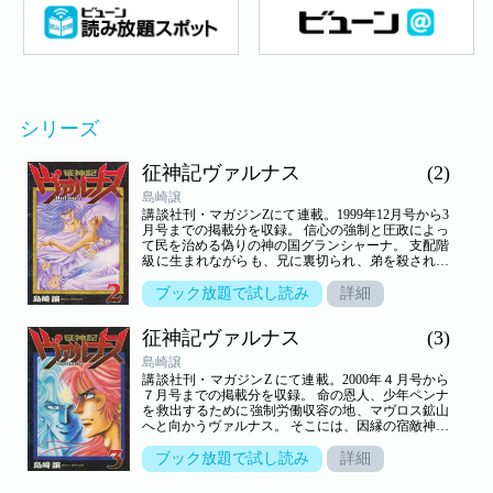
シリーズ
征神記ヴァルナス
(2)
島崎譲
講談社刊・マガジンZにて連載。1999年12月号から3
月号までの掲載分を収録。 信心の強制と圧政によっ
て民を治める偽りの神の国グランシャーナ。 支配階
級に生まれながらも、兄に裏切られ、弟を殺された
ヴァルナスは神殿を抜け出し、 神人との闘いの旅に
出る。 一族を神官によって滅ぼされた砂漠の民・ボ
ブック放題で試し読み
詳細
ナス族の生き残りである族長の娘・ゾナと知り合
い、 神官打倒に協力するが・・・。壮大なる英雄伝
征神記ヴァルナス
(3)
説第２巻！！
島崎譲
講談社刊・マガジンZ にて連載。2000年４月号から
７月号までの掲載分を収録。 命の恩人、少年ペンナ
を救出するために強制労働収容の地、マヴロス鉱山
へと向かうヴァルナス。 そこには、因縁の宿敵神殿
の住人サンガイスがいた。サンガイスとの壮絶な闘
いの末、ヴァルナスの 秘めたる強大な能力が開放さ
ブック放題で試し読み
詳細
れるのだった。 壮大なるスケールの英雄伝説第３
巻！！