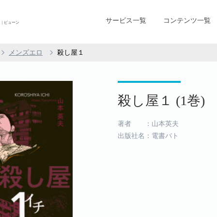
サービス一覧
コンテンツ一覧
| ビューン
メンズエロ
殺し屋１
殺し屋１ (1巻)
著者 ：山本英夫
出版社名：電書バト