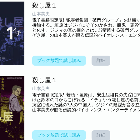
殺し屋１
山本英夫
電子書籍限定版!!犯罪者集団「破門グループ」を組織
接触する。垣原はジジイにそそのかされ、船鬼一家幹
と化す。ジジィの真の目的とは…!?暗躍する破門グル
ぞき屋」の山本英夫が贈る伝説的バイオレンス・エンタ
ブック放題で試し読み
詳細
殺し屋１
山本英夫
電子書籍限定版!!若頭・垣原は、安生組組長の失踪に
けた鈴木の口からこぼれる「イチ」いう殺し屋の名前
病室に現れた謎の3人の中国人。ジジイの陰謀が音を立
山本英夫が贈る伝説的バイオレンス・エンターテイメント
ブック放題で試し読み
詳細