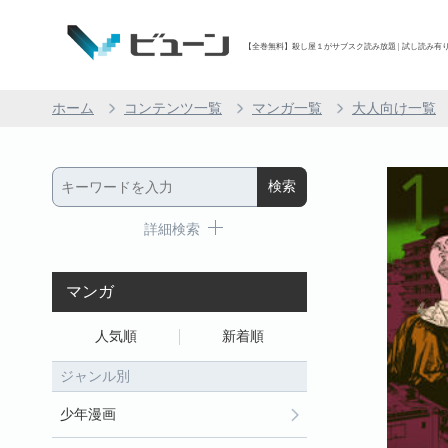
【全巻無料】殺し屋１がサブスク読み放題 | 試し読み有り 
ホーム
コンテンツ一覧
マンガ一覧
大人向け一覧
詳細検索
マンガ
人気順
新着順
ジャンル別
少年漫画