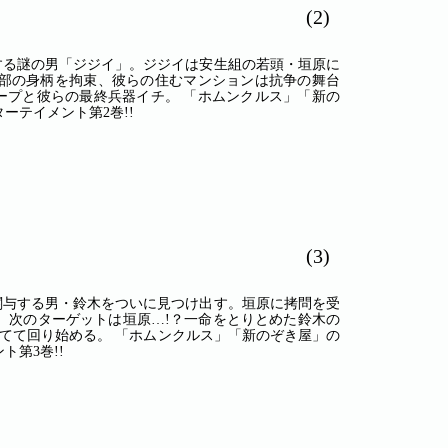
(2)
する謎の男「ジジイ」。ジジイは安生組の若頭・垣原に
部の身柄を拘束、彼らの住むマンションは抗争の舞台
ープと彼らの最終兵器イチ。 「ホムンクルス」「新の
ーテイメント第2巻!!
(3)
関与する男・鈴木をついに見つけ出す。垣原に拷問を受
。次のターゲットは垣原…!？一命をとりとめた鈴木の
てて回り始める。 「ホムンクルス」「新のぞき屋」の
第3巻!!