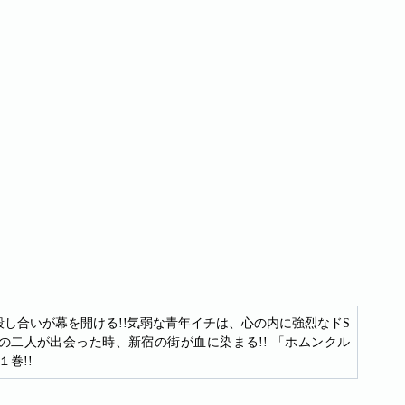
殺し合いが幕を開ける!!気弱な青年イチは、心の内に強烈なドS
二人が出会った時、新宿の街が血に染まる!! 「ホムンクル
巻!!