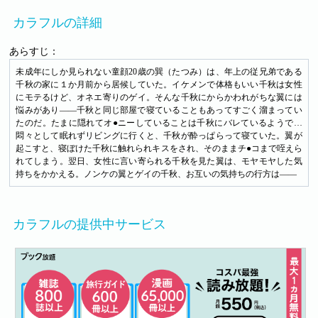
カラフルの詳細
あらすじ：
未成年にしか見られない童顔20歳の巽（たつみ）は、年上の従兄弟である
千秋の家に１か月前から居候していた。イケメンで体格もいい千秋は女性
にモテるけど、オネエ寄りのゲイ。そんな千秋にからかわれがちな翼には
悩みがあり――千秋と同じ部屋で寝ていることもあってすごく溜まってい
たのだ。たまに隠れてオ●ニーしていることは千秋にバレているようで…
悶々として眠れずリビングに行くと、千秋が酔っぱらって寝ていた。翼が
起こすと、寝ぼけた千秋に触れられキスをされ、そのままチ●コまで咥えら
れてしまう。翌日、女性に言い寄られる千秋を見た翼は、モヤモヤした気
持ちをかかえる。ノンケの翼とゲイの千秋、お互いの気持ちの行方は――
カラフルの提供中サービス