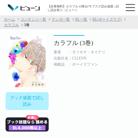
【全巻無料】カラフル (3巻)がサブスク読み放題 | 試
し読み有り | ビューン
ホーム
コンテンツ一覧
マンガ一覧
BL一覧
BL(ボーイズラブ)
カラフル
3巻
カラフル (3巻)
著者 ：タツキチ・オイナリ
出版社名：CLLENN
掲載誌 ：ボーイズファン
ブック放題で試し
読み