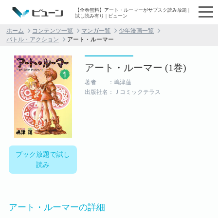
【全巻無料】アート・ルーマーがサブスク読み放題 |
試し読み有り | ビューン
ホーム
コンテンツ一覧
マンガ一覧
少年漫画一覧
バトル・アクション
アート・ルーマー
アート・ルーマー (1巻)
著者 ：嶋津蓮
出版社名：Ｊコミックテラス
ブック放題で試し
読み
アート・ルーマーの詳細