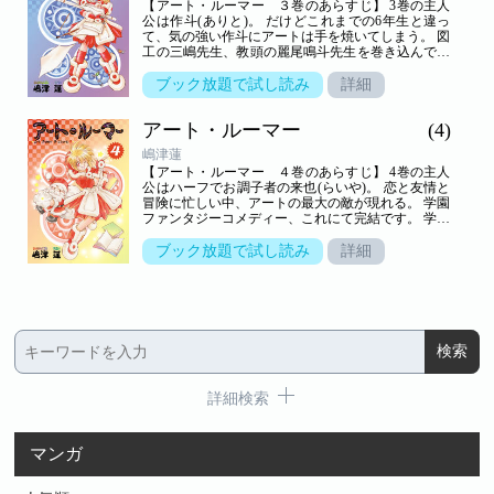
【アート・ルーマー ３巻のあらすじ】 3巻の主人
１９９９年４月号から２０００年３月号に連載され
公は作斗(ありと)。 だけどこれまでの6年生と違っ
た１年分を収録。 全１２４ページ。
て、気の強い作斗にアートは手を焼いてしまう。 図
工の三嶋先生、教頭の麗尾鳴斗先生を巻き込んでの
騒動もありつつ、アートに求婚する人物も登場して
―――!? 笑いあり、ほのぼのあり、冒険ありの学園
ブック放題で試し読み
詳細
ファンタジー・コメディー第三弾です。 カラーペー
ジも豊富で、子どもから大人まで楽しんでお読み頂
アート・ルーマー
(4)
けます。 学習教材「月刊ポピー」小学５・６年生付
録『あそびんぴっく』２０００年４月号から２００
嶋津蓮
１年３月号に連載された１年分を収録。 全１２８ペ
【アート・ルーマー ４巻のあらすじ】 4巻の主人
ージ。
公はハーフでお調子者の来也(らいや)。 恋と友情と
冒険に忙しい中、アートの最大の敵が現れる。 学園
ファンタジーコメディー、これにて完結です。 学習
教材「月刊ポピー」小学５・６年生付録『あそびん
ぴっく』２００１年４月号から２００２年３月号に
ブック放題で試し読み
詳細
連載された１年分を収録。 全１００ページ。
詳細検索
マンガ