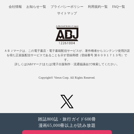
会社情報
お知らせ一覧
プライバシーポリシー
利用規約一覧
FAQ一覧
サイトマップ
ＡＢＪマークは、この電子書店・電子書籍配信サービスが、著作権者からコンテンツ使用許諾
を得た正規版配信サービスであることを示す登録商標（登録番号 第６０９１７１３号）で
す。
詳しくは[ABJマーク]または[電子出版制作・流通協議会]で検索してください。
Copyright© Viewn Corp. All Rights Reserved.
雑誌800誌・旅行ガイド600冊
漫画65,000冊以上が読み放題