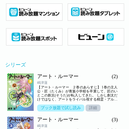
シリーズ
アート・ルーマー
(2)
嶋津蓮
【アート・ルーマー ２巻のあらすじ】 1巻の主人
公・匠（たくみ）が青葉小学校を卒業して、匠のい
とこの創太(そうた)が転入してきた。 しかし創太だ
けではなく、アートをライバル視する精霊・アルテ
とハロウィンのおばけのチャカボもやってきた! 登
場人物も増え、図工室の中と外で大冒険。 ますます
ブック放題で試し読み
詳細
学校生活が楽しく騒がしくなります。 笑いあり、ほ
のぼのあり、冒険ありの学園ファンタジー・コメデ
アート・ルーマー
(3)
ィー第二弾です。 カラーページも豊富で、子どもか
ら大人まで楽しんでお読み頂けます。 学習教材「月
嶋津蓮
刊ポピー」小学５・６年生付録『あそびんぴっく』