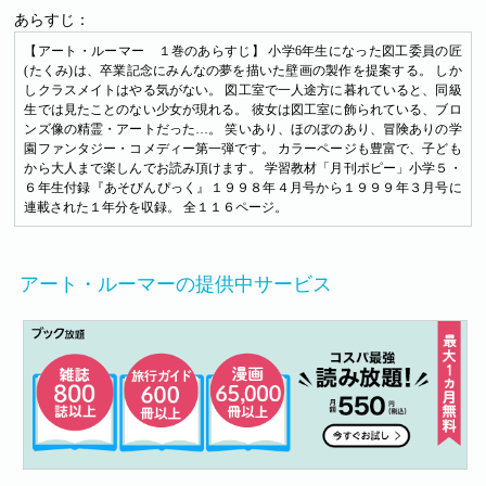
あらすじ：
【アート・ルーマー １巻のあらすじ】 小学6年生になった図工委員の匠
(たくみ)は、卒業記念にみんなの夢を描いた壁画の製作を提案する。 しか
しクラスメイトはやる気がない。 図工室で一人途方に暮れていると、同級
生では見たことのない少女が現れる。 彼女は図工室に飾られている、ブロ
ンズ像の精霊・アートだった…。 笑いあり、ほのぼのあり、冒険ありの学
園ファンタジー・コメディー第一弾です。 カラーページも豊富で、子ども
から大人まで楽しんでお読み頂けます。 学習教材「月刊ポピー」小学５・
６年生付録『あそびんぴっく』１９９８年４月号から１９９９年３月号に
連載された１年分を収録。 全１１６ページ。
アート・ルーマーの提供中サービス