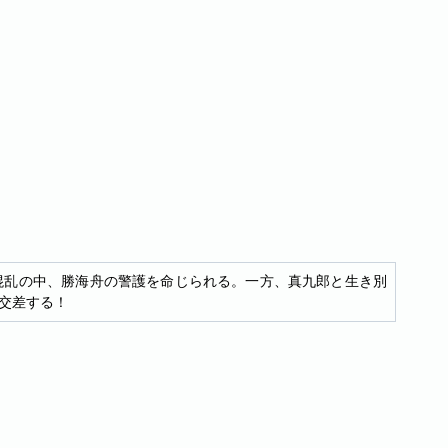
混乱の中、勝海舟の警護を命じられる。一方、真九郎と生き別
交差する！