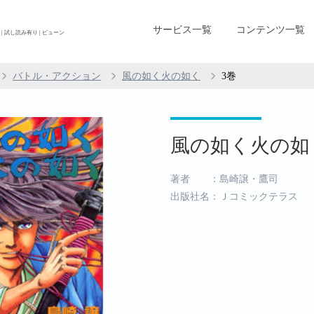
サービス一覧
コンテンツ一覧
 試し読み有り | ビューン
バトル・アクション
風の如く火の如く
3巻
風の如く火の如く 
著者 ：島崎譲・鷹司
出版社名：Ｊコミックテラス