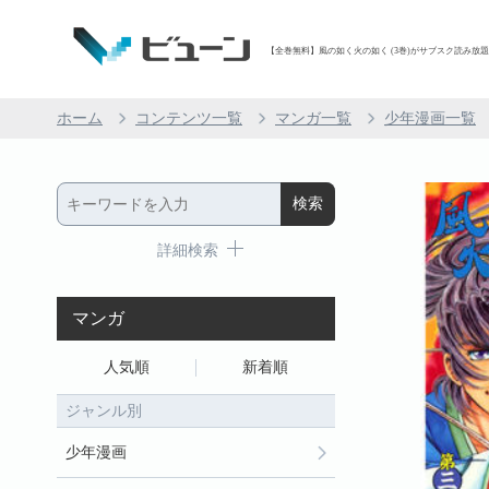
【全巻無料】風の如く火の如く (3巻)がサブスク読み放題 |
ホーム
コンテンツ一覧
マンガ一覧
少年漫画一覧
詳細検索
マンガ
人気順
新着順
ジャンル別
少年漫画