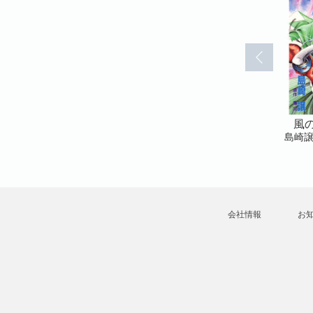
如く(5)
風の如く火の如く(6)
風の如く火の如く(7)
風の
島崎譲・鷹司
島崎譲・鷹司
島崎
会社情報
お