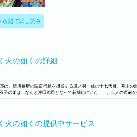
ク放題で試し読み
く火の如くの詳細
郎は、徳川幕府の隠密行動を担当する鷹ノ羽一族の十七代目。幕末の
双子の弟は、なんと沖田総司となって新撰組にいた――。二人の運命が
く火の如くの提供中サービス