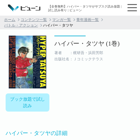
【全巻無料】ハイパー・タツヤがサブスク読み放題 |
試し読み有り | ビューン
ホーム
コンテンツ一覧
マンガ一覧
青年漫画一覧
バトル・アクション
ハイパー・タツヤ
ハイパー・タツヤ (1巻)
著者 ：梶研吾・浜田芳郎
出版社名：Ｊコミックテラス
ブック放題で試し
読み
ハイパー・タツヤの詳細