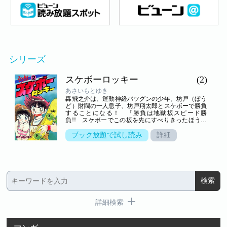
シリーズ
スケボーロッキー
(2)
あさいもとゆき
轟飛之介は、運動神経バツグンの少年。坊戸（ぼう
ど）財閥の一人息子、坊戸翔太郎とスケボーで勝負
することになる！ 「勝負は地獄坂スピード勝
負!! スケボーでこの坂を先にすべりきったほうの
勝ちだ!! いいな！」
ブック放題で試し読み
詳細
詳細検索