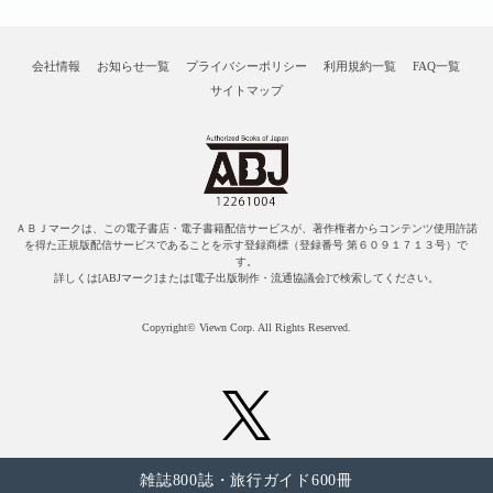
会社情報
お知らせ一覧
プライバシーポリシー
利用規約一覧
FAQ一覧
サイトマップ
ＡＢＪマークは、この電子書店・電子書籍配信サービスが、著作権者からコンテンツ使用許諾
を得た正規版配信サービスであることを示す登録商標（登録番号 第６０９１７１３号）で
す。
詳しくは[ABJマーク]または[電子出版制作・流通協議会]で検索してください。
Copyright© Viewn Corp. All Rights Reserved.
雑誌800誌・旅行ガイド600冊