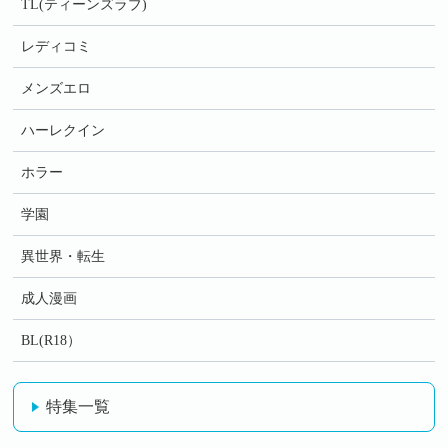
TL(ティーンズラブ)
レディコミ
メンズエロ
ハーレクイン
ホラー
学園
異世界・転生
成人漫画
BL(R18）
特集一覧