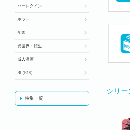
ハーレクイン
ホラー
学園
異世界・転生
成人漫画
BL(R18）
シリー
特集一覧