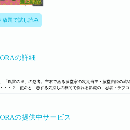
ク放題で試し読み
TORAの詳細
、「風雷の里」の忍者。主君である藤堂家の次期当主・藤堂由姫の武
・・・？ 使命と、恋する気持ちの狭間で揺れる影虎の、忍者・ラブコ
ETORAの提供中サービス