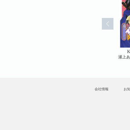
RA(8)
KAGETORA(10)
KAGETORA(11)
K
瀬上あきら
瀬上あきら
瀬上
会社情報
お