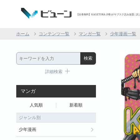
【全巻無料】KAGETORA (9巻)がサブスク読み放題 | 試
ホーム
コンテンツ一覧
マンガ一覧
少年漫画一覧
詳細検索
マンガ
人気順
新着順
ジャンル別
少年漫画