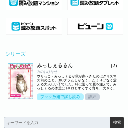
シリーズ
みっしぇるるん
(2)
みのおひなせ
ウサっこ・みっしぇるが我が家へきたのはクリスマ
ス前のこと。300グラムしかなく、たよりげなく震
える大人しい子でした。時は巡って夏を迎えて、み
っしぇるの体重は1キロとすくすく育ち、大きくな
ったカラダと比例して態度も大きくなったようで!?
家で同居しているワンコ2匹には関心を示さず、お
ブック放題で試し読み
詳細
昼寝中のワンコを容赦なく踏みつけて通行!?自分の
行き先を阻むものはかじってしまったり粗相をした
りする我が家のちっちゃな暴君サマですが可愛いか
ら許しちゃいます!?