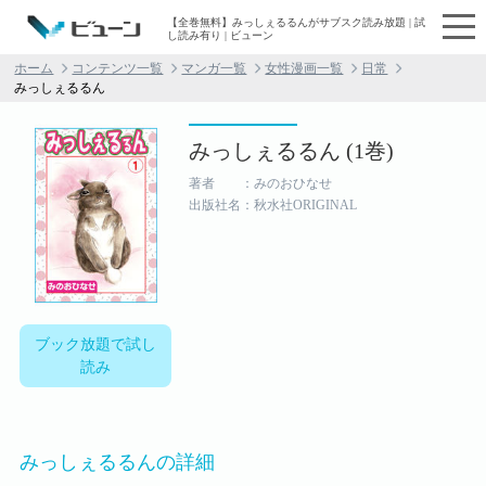
【全巻無料】みっしぇるるんがサブスク読み放題 | 試
し読み有り | ビューン
ホーム
コンテンツ一覧
マンガ一覧
女性漫画一覧
日常
みっしぇるるん
みっしぇるるん (1巻)
著者 ：みのおひなせ
出版社名：秋水社ORIGINAL
ブック放題で試し
読み
みっしぇるるんの詳細