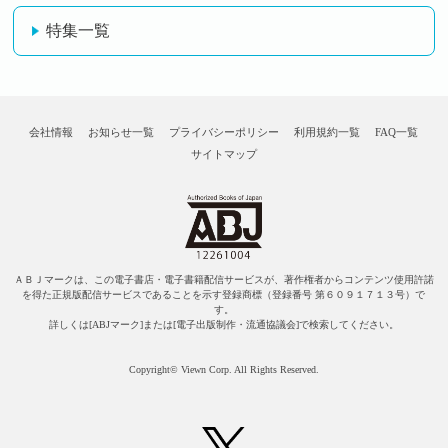
特集一覧
会社情報
お知らせ一覧
プライバシーポリシー
利用規約一覧
FAQ一覧
サイトマップ
ＡＢＪマークは、この電子書店・電子書籍配信サービスが、著作権者からコンテンツ使用許諾
を得た正規版配信サービスであることを示す登録商標（登録番号 第６０９１７１３号）で
す。
詳しくは[ABJマーク]または[電子出版制作・流通協議会]で検索してください。
Copyright© Viewn Corp. All Rights Reserved.