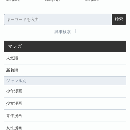
詳細検索
マンガ
人気順
新着順
ジャンル別
少年漫画
少女漫画
青年漫画
女性漫画