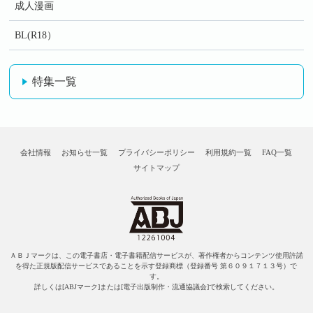
成人漫画
BL(R18）
特集一覧
会社情報
お知らせ一覧
プライバシーポリシー
利用規約一覧
FAQ一覧
サイトマップ
ＡＢＪマークは、この電子書店・電子書籍配信サービスが、著作権者からコンテンツ使用許諾
を得た正規版配信サービスであることを示す登録商標（登録番号 第６０９１７１３号）で
す。
詳しくは[ABJマーク]または[電子出版制作・流通協議会]で検索してください。