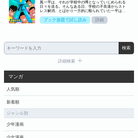
風一平は、それが学校中の噂となっていじめられる
日々を送る。そんなある日、学校の不良達からスト
レス解消、とばかり一方的に殴られていた一平は、
謎の老人――実は、知る人ぞ知る武芸の達人・池乃
端鯉作と、幼稚園児・乱子と出会い……！？いじめ
ブック放題で試し読み
詳細
られっ子の一平が拳法の修業に励んで強くなり、さ
まざまなライバル達と闘っていく。心身ともに一平
が成長していく姿を描いた青春熱血格闘アクション
巨編！
詳細検索
マンガ
人気順
新着順
ジャンル別
少年漫画
少女漫画