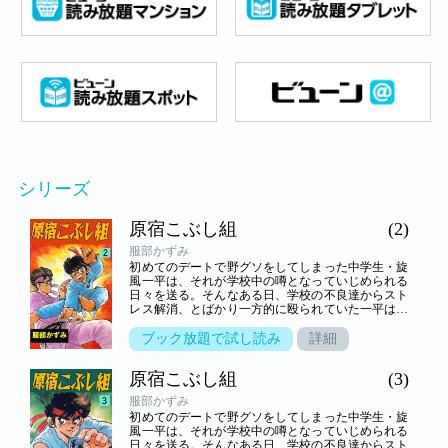
シリーズ
原宿こぶし組
(2)
服部かずみ
初めてのデートで野グソをしてしまった中学生・旋
風一平は、それが学校中の噂となっていじめられる
日々を送る。そんなある日、学校の不良達からスト
レス解消、とばかり一方的に殴られていた一平は、
謎の老人――実は、知る人ぞ知る武芸の達人・池乃
端鯉作と、幼稚園児・乱子と出会い……！？いじめ
ブック放題で試し読み
詳細
られっ子の一平が拳法の修業に励んで強くなり、さ
まざまなライバル達と闘っていく。心身ともに一平
原宿こぶし組
(3)
が成長していく姿を描いた青春熱血格闘アクション
巨編！
服部かずみ
初めてのデートで野グソをしてしまった中学生・旋
風一平は、それが学校中の噂となっていじめられる
日々を送る。そんなある日、学校の不良達からスト