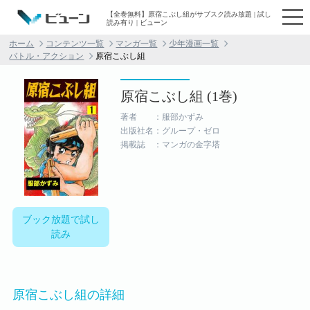
【全巻無料】原宿こぶし組がサブスク読み放題 | 試し
読み有り | ビューン
ホーム
コンテンツ一覧
マンガ一覧
少年漫画一覧
バトル・アクション
原宿こぶし組
原宿こぶし組 (1巻)
著者 ：服部かずみ
出版社名：グループ・ゼロ
掲載誌 ：マンガの金字塔
ブック放題で試し
読み
原宿こぶし組の詳細