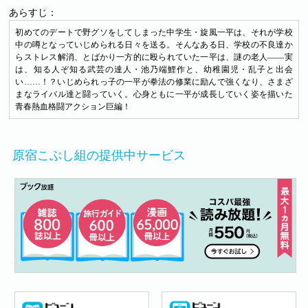
あらすじ：
初めてのデートで野グソをしてしまった中学生・旋風一平は、それが学校
中の噂となっていじめられる日々を送る。そんなある日、学校の不良達か
らストレス解消、とばかり一方的に殴られていた一平は、謎の老人――実
は、知る人ぞ知る武芸の達人・池乃端鯉作と、幼稚園児・乱子と出会
い……！？いじめられっ子の一平が拳法の修業に励んで強くなり、さまざ
まなライバル達と闘っていく。心身ともに一平が成長していく姿を描いた
青春熱血格闘アクション巨編！
原宿こぶし組の提供中サービス