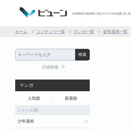
【全巻無料】推定無罪 (1巻)がサブスク読み放題 | 試し読
ホーム
コンテンツ一覧
マンガ一覧
女性漫画一覧
詳細検索
マンガ
人気順
新着順
ジャンル別
少年漫画