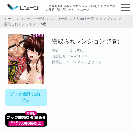
【全巻無料】寝取られマンション (5巻)がサブスク読
み放題 | 試し読み有り | ビューン
ホーム
コンテンツ一覧
マンガ一覧
大人向け一覧
メンズエロ
寝取られマンション
5巻
寝取られマンション (5巻)
著者 ：ころすけ
出版社名：A-WAGON
掲載誌 ：トウマンスピリット
ブック放題で試し
読み