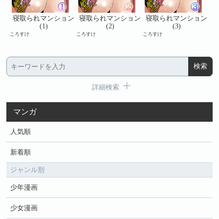
ョン
寝取られマンション
寝取られマンション
寝取られマンション
寝
(1)
(2)
(3)
ころすけ
ころすけ
ころすけ
ころ
詳細検索
マンガ
人気順
新着順
ジャンル別
少年漫画
少女漫画