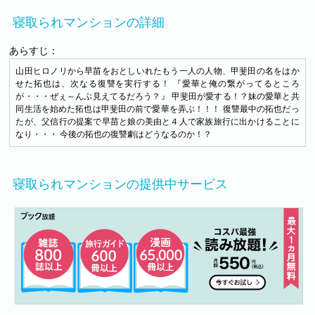
寝取られマンションの詳細
あらすじ：
山田ヒロノリから早苗をおとしいれたもう一人の人物、甲斐田の名をはか
せた拓也は、次なる復讐を実行する！ 『愛華と俺の繋がってるところ
が・・・ぜぇ～んぶ見えてるだろう？』 甲斐田が愛する！？妹の愛華と共
同生活を始めた拓也は甲斐田の前で愛華を弄ぶ！！！ 復讐最中の拓也だっ
たが、父信行の提案で早苗と娘の美由と４人で家族旅行に出かけることに
なり・・・ 今後の拓也の復讐劇はどうなるのか！？
寝取られマンションの提供中サービス