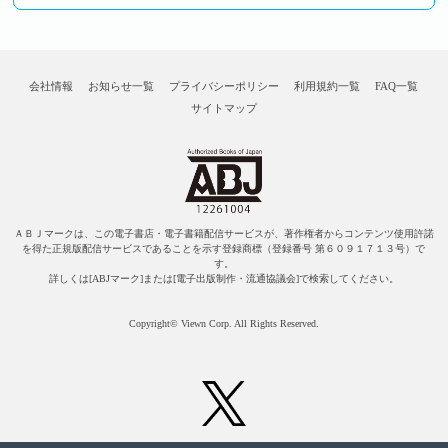
会社情報
お知らせ一覧
プライバシーポリシー
利用規約一覧
FAQ一覧
サイトマップ
ＡＢＪマークは、この電子書店・電子書籍配信サービスが、著作権者からコンテンツ使用許諾
を得た正規版配信サービスであることを示す登録商標（登録番号 第６０９１７１３号）で
す。
詳しくは[ABJマーク]または[電子出版制作・流通協議会]で検索してください。
Copyright© Viewn Corp. All Rights Reserved.