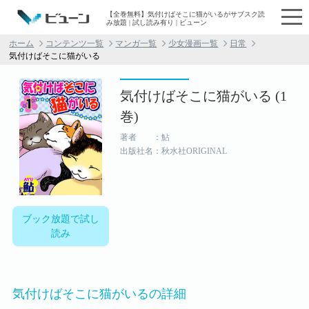
【全巻無料】気付けばそこに猫がいるがサブスク読
み放題 | 試し読み有り | ビューン
ホーム
コンテンツ一覧
マンガ一覧
少女漫画一覧
日常
気付けばそこに猫がいる
気付けばそこに猫がいる (1
巻)
著者 ：鮎
出版社名：秋水社ORIGINAL
ブック放題で試し
読み
気付けばそこに猫がいるの詳細