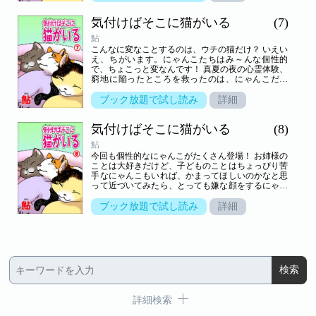
かにめんこいにゃんこが！魚をあげようと釣り糸を
垂れるものの、その日に限ってヒットせず。ようや
気付けばそこに猫がいる
(7)
く小ブナが１匹引っかかり、いざ与えてみたとこ
ろ…!? 猫好き読者から届いた面白エピソードを可愛
鮎
く描いた、ぜ～んぶ実話のオドロキ猫マンガ！
こんなに変なことするのは、ウチの猫だけ？ いえい
え、ちがいます。にゃんこたちはみ～んな個性的
で、ちょこっと変なんです！ 真夏の夜の心霊体験、
窮地に陥ったところを救ったのは、にゃんこだっ
た…！？ ガテン系の飼い主のもとにやってきたの
は、手のひらサイズの可愛いにゃんこ！ 小さな肉球
ブック放題で試し読み
詳細
の感触がもうたまらんのですよ！！ ここに書かれて
いるのは全て、読者から寄せられた実話！ 悶絶・共
気付けばそこに猫がいる
(8)
感必至の、おもしろにゃんこエピソード集！
鮎
今回も個性的なにゃんこがたくさん登場！ お姉様の
ことは大好きだけど、子どものことはちょっぴり苦
手なにゃんこもいれば、かまってほしいのかなと思
って近づいてみたら、とっても嫌な顔をするにゃん
こもいる…。そしてお客さんの前には決して姿を見
せない幻のにゃんこがついに登場！？ そこにはいっ
ブック放題で試し読み
詳細
たいどんな理由が！？ ここに書かれているのは全
て、読者から寄せられた実話！ 悶絶・共感必至の、
おもしろにゃんこエピソード集！
詳細検索