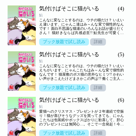
気付けばそこに猫がいる
(4)
鮎
こんなに変なことするのは、ウチの猫だけ？ いえい
え違います、にゃんこ達はみ～んな変で個性的なん
です！ 面白不思議な猫達のいろんなお話が盛りだく
さん！ 猫好きならば共感必至!! 鮎先生が可愛く描
く、ぜ～んぶ実話☆読者投稿にゃんこエピソード集
が登場です♪
ブック放題で試し読み
詳細
気付けばそこに猫がいる
(5)
鮎
こんなに変なことするのは、ウチの猫だけ？ いえい
えちがいます、にゃんこたちはみ～んな変で個性的
なんです！ 猫屋敷のボス猫の意外なヒミツ!! かわい
い声がきこえたけどまさかこの声は!? 働くご主人さ
まをにゃんこが癒やします!! うれしいけどきょうま
での仕事が進まない～!! などなど面白不思議な猫た
ブック放題で試し読み
詳細
ちのいろんなお話が盛りだくさん！ 猫好きならば共
感必至!! 鮎先生が可愛く描く、ぜ～んぶ実話☆読者
気付けばそこに猫がいる
(6)
投稿にゃんこエピソード集が登場です♪
鮎
愛猫へのクリスマス・プレゼントが２年連続で空振
り！猫が喜びそうなグッズを買ってきても、にゃん
こたちは包装紙やボックスばかりに歓喜して、肝心
のプレゼントには無関心…。そこで一念発起！今年
は手づくりで愛猫が絶対喜ぶものをつくってや
る…!? ある日、趣味の釣りをしていたら、茂みのな
ブック放題で試し読み
詳細