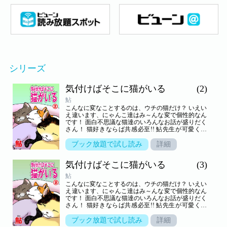
シリーズ
気付けばそこに猫がいる
(2)
鮎
こんなに変なことするのは、ウチの猫だけ？ いえい
え違います、にゃんこ達はみ～んな変で個性的なん
です！ 面白不思議な猫達のいろんなお話が盛りだく
さん！ 猫好きならば共感必至!! 鮎先生が可愛く描
く、ぜ～んぶ実話☆読者投稿にゃんこエピソード集
が登場です♪
ブック放題で試し読み
詳細
気付けばそこに猫がいる
(3)
鮎
こんなに変なことするのは、ウチの猫だけ？ いえい
え違います、にゃんこ達はみ～んな変で個性的なん
です！ 面白不思議な猫達のいろんなお話が盛りだく
さん！ 猫好きならば共感必至!! 鮎先生が可愛く描
く、ぜ～んぶ実話☆読者投稿にゃんこエピソード集
が登場です♪
ブック放題で試し読み
詳細