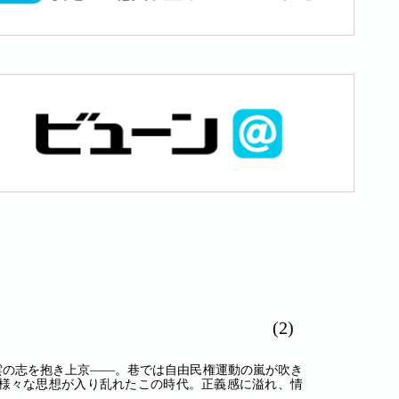
(2)
青雲の志を抱き上京――。巷では自由民権運動の嵐が吹き
様々な思想が入り乱れたこの時代。正義感に溢れ、情