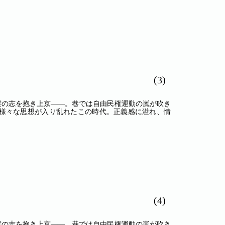
(3)
青雲の志を抱き上京――。巷では自由民権運動の嵐が吹き
様々な思想が入り乱れたこの時代。正義感に溢れ、情
(4)
青雲の志を抱き上京――。巷では自由民権運動の嵐が吹き