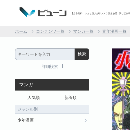
【全巻無料】小さな巨人がサブスク読み放題 | 試し読み有り
ホーム
コンテンツ一覧
マンガ一覧
青年漫画一覧
詳細検索
マンガ
人気順
新着順
ジャンル別
少年漫画