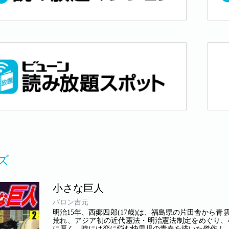
ズ
小さな巨人
バロン吉元
明治15年、西郷四郎(17歳)は、福島県の片田舎から
荒れ、アジア初の近代憲法・明治憲法制定をめぐり、
に厚く、時には恋に悩む快男児の青春を描いた傑作！