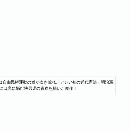
巷では自由民権運動の嵐が吹き荒れ、アジア初の近代憲法・明治憲
には恋に悩む快男児の青春を描いた傑作！