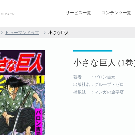
サービス一覧
コンテンツ一覧
 | ビューン
ヒューマンドラマ
小さな巨人
小さな巨人 (1巻
著者 ：バロン吉元
出版社名：グループ・ゼロ
掲載誌 ：マンガの金字塔