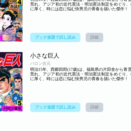
荒れ、アジア初の近代憲法・明治憲法制定をめぐり、
に厚く、時には恋に悩む快男児の青春を描いた傑作！
ブック放題で試し読み
詳細
小さな巨人
バロン吉元
明治15年、西郷四郎(17歳)は、福島県の片田舎から
荒れ、アジア初の近代憲法・明治憲法制定をめぐり、
に厚く、時には恋に悩む快男児の青春を描いた傑作！
ブック放題で試し読み
詳細