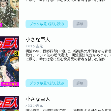
ブック放題で試し読み
詳細
小さな巨人
バロン吉元
明治15年、西郷四郎(17歳)は、福島県の片田舎から
荒れ、アジア初の近代憲法・明治憲法制定をめぐり、
に厚く、時には恋に悩む快男児の青春を描いた傑作！
ブック放題で試し読み
詳細
小さな巨人
バロン吉元
明治15年、西郷四郎(17歳)は、福島県の片田舎から