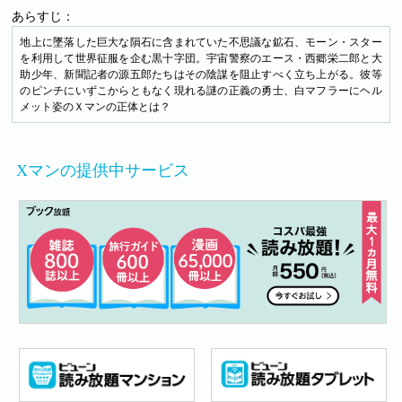
あらすじ：
地上に墜落した巨大な隕石に含まれていた不思議な鉱石、モーン・スター
を利用して世界征服を企む黒十字団。宇宙警察のエース・西郷栄二郎と大
助少年、新聞記者の源五郎たちはその陰謀を阻止すべく立ち上がる。彼等
のピンチにいずこからともなく現れる謎の正義の勇士、白マフラーにヘル
メット姿のＸマンの正体とは？
Xマンの提供中サービス