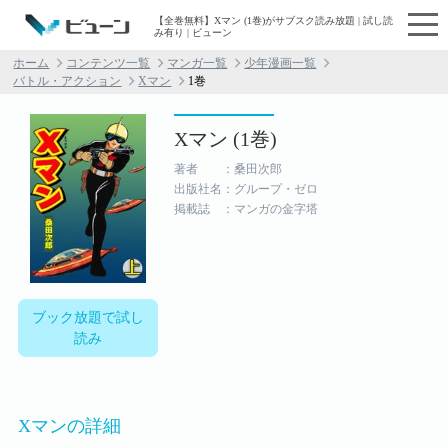
【全巻無料】Xマン (1巻)がサブスク読み放題 | 試し読
み有り | ビューン
ホーム
コンテンツ一覧
マンガ一覧
少年漫画一覧
バトル・アクション
Xマン
1巻
Xマン (1巻)
著者 ：桑田次郎
出版社名：グループ・ゼロ
掲載誌 ：マンガの金字塔
ブック放題で試し
読み
Xマンの詳細