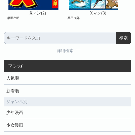
Xマン(2)
Xマン(3)
桑田次郎
桑田次郎
桑田
詳細検索
マンガ
人気順
新着順
ジャンル別
少年漫画
少女漫画