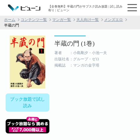
【全巻無料】半蔵の門がサブスク読み放題 | 試し読み
有り | ビューン
ホーム
コンテンツ一覧
マンガ一覧
大人向け一覧
メンズエロ
半蔵の門
半蔵の門 (1巻)
著者 ：小島剛夕・小池一夫
出版社名：グループ・ゼロ
掲載誌 ：マンガの金字塔
ブック放題で試し
読み