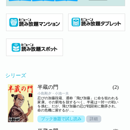
シリーズ
半蔵の門
(2)
小島剛夕・小池一夫
忍びの加藤段蔵、通称「飛び加藤」に命を狙われる
家康。その窮地を脱するべく、半蔵は一対一の戦い
を挑む。だが、飛び加藤の忍び戦闘術に翻弄され、
命の危機に瀕するが…。
ブック放題で試し読み
詳細