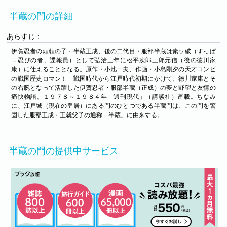
半蔵の門の詳細
あらすじ：
伊賀忍者の頭領の子・半蔵正成、後の二代目・服部半蔵は素ッ破（すっぱ
＝忍びの者、諜報員）として弘治三年に松平次郎三郎元信（後の徳川家
康）に仕えることとなる。原作・小池一夫、作画・小島剛夕の天才コンビ
の戦国歴史ロマン！ 戦国時代から江戸時代初期にかけて、徳川家康とそ
の右腕となって活躍した伊賀忍者・服部半蔵（正成）の夢と野望と友情の
痛快物語。１９７８～１９８４年「週刊現代」（講談社）連載。ちなみ
に、江戸城（現在の皇居）にある門のひとつである半蔵門は、この門を警
固した服部正成・正就父子の通称「半蔵」に由来する。
半蔵の門の提供中サービス