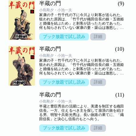
半蔵の門
(9)
小島剛夕・小池一夫
家康の子・竹千代の下に今川より刺客が送られた。
狙われた原因は、「竹千代が織田信長の娘・五徳姫
と婚儀を結ぶため」と刺客が語ったためであった。
何も知らされていない家康の妻・築山は激怒し、婚
礼に反対するが…。
ブック放題で試し読み
詳細
半蔵の門
(10)
小島剛夕・小池一夫
家康の子・竹千代の下に今川より刺客が送られた。
狙われた原因は、「竹千代が織田信長の娘・五徳姫
と婚儀を結ぶため」と刺客が語ったためであった。
何も知らされていない家康の妻・築山は激怒し、婚
礼に反対するが…。原作・小池一夫、作画・小島剛
夕の天才コンビの戦国歴史ロマン！ 戦国時代から
ブック放題で試し読み
詳細
江戸時代初期にかけて、徳川家康とその右腕となっ
て活躍した伊賀忍者・服部半蔵（正成）の夢と野望
半蔵の門
(11)
と友情の痛快物語。１９７８～１９９２年「週刊現
代」（講談社）連載。ちなみに、江戸城（現在の皇
小島剛夕・小池一夫
居）にある門のひとつである半蔵門は、この門を警
半蔵と豊臣秀吉の活躍により、美濃を制圧する織田
固した服部正成・正就父子の通称「半蔵」に由来す
信長。一方、仕えるべき主を探して放浪の旅を続け
る。
る男、明智十兵衛光秀は、長い旅路の果てに、「織
田信長」と決心し信長のもとへ向う。
ブック放題で試し読み
詳細