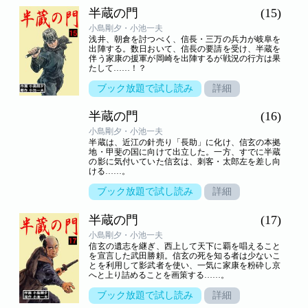
半蔵の門
(15)
小島剛夕・小池一夫
浅井、朝倉を討つべく、信長・三万の兵力が岐阜を
出陣する。数日おいて、信長の要請を受け、半蔵を
伴う家康の援軍が岡崎を出陣するが戦況の行方は果
たして……！？
ブック放題で試し読み
詳細
半蔵の門
(16)
小島剛夕・小池一夫
半蔵は、近江の針売り「長助」に化け、信玄の本拠
地・甲斐の国に向けて出立した。一方、すでに半蔵
の影に気付いていた信玄は、刺客・太郎左を差し向
ける……。
ブック放題で試し読み
詳細
半蔵の門
(17)
小島剛夕・小池一夫
信玄の遺志を継ぎ、西上して天下に覇を唱えること
を宣言した武田勝頼。信玄の死を知る者は少ないこ
とを利用して影武者を使い、一気に家康を粉砕し京
へと上り詰めることを画策する……。
ブック放題で試し読み
詳細