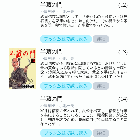
半蔵の門
(12)
小島剛夕・小池一夫
武田信玄は刺客として、「妖かしの人形使い・鉢屋
石雲」を家康のもとに差し向けた。その魔手から家
康を間一髪で救い出した半蔵であったが…。
ブック放題で試し読み
詳細
半蔵の門
(13)
小島剛夕・小池一夫
武田信玄が今川攻めに出陣する前に、おびただしい
量の黄金をある場所に隠しているとの情報を半蔵の
父・浄閑入道から得た家康。黄金を手に入れるべ
く、武田領内に向かった半蔵を待ち受けていたもの
とは！？
ブック放題で試し読み
詳細
半蔵の門
(14)
小島剛夕・小池一夫
家康は信長に乞われて、浜松を出立し、信長と行動
を共にすることになる。ここに「織徳同盟」が成立
し、朝倉を討つため、越前に向けて出陣することに
なったが…。
ブック放題で試し読み
詳細