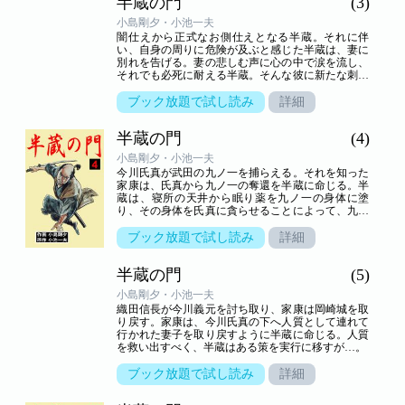
半蔵の門
(3)
小島剛夕・小池一夫
闇仕えから正式なお側仕えとなる半蔵。それに伴
い、自身の周りに危険が及ぶと感じた半蔵は、妻に
別れを告げる。妻の悲しむ声に心の中で涙を流し、
それでも必死に耐える半蔵。そんな彼に新たな刺客
の魔の手が…。
ブック放題で試し読み
詳細
半蔵の門
(4)
小島剛夕・小池一夫
今川氏真が武田の九ノ一を捕らえる。それを知った
家康は、氏真から九ノ一の奪還を半蔵に命じる。半
蔵は、寝所の天井から眠り薬を九ノ一の身体に塗
り、その身体を氏真に貪らせることによって、九ノ
一の奪還に成功するが…。
ブック放題で試し読み
詳細
半蔵の門
(5)
小島剛夕・小池一夫
織田信長が今川義元を討ち取り、家康は岡崎城を取
り戻す。家康は、今川氏真の下へ人質として連れて
行かれた妻子を取り戻すように半蔵に命じる。人質
を救い出すべく、半蔵はある策を実行に移すが…。
ブック放題で試し読み
詳細