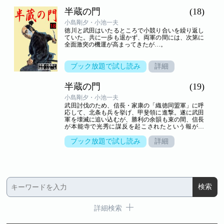
半蔵の門
(18)
小島剛夕・小池一夫
徳川と武田はいたるところで小競り合いを繰り返し
ていた。共に一歩も退かず、両軍の間には、次第に
全面激突の機運が高まってきたが…。
ブック放題で試し読み
詳細
半蔵の門
(19)
小島剛夕・小池一夫
武田討伐のため、信長・家康の「織徳同盟軍」に呼
応して、北条も兵を挙げ、甲斐領に進撃。遂に武田
軍を壊滅に追い込むが、勝利の余韻も束の間、信長
が本能寺で光秀に謀反を起こされたという報が入
る……。
ブック放題で試し読み
詳細
詳細検索