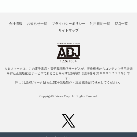
会社情報
お知らせ一覧
プライバシーポリシー
利用規約一覧
FAQ一覧
サイトマップ
ＡＢＪマークは、この電子書店・電子書籍配信サービスが、著作権者からコンテンツ使用許諾
を得た正規版配信サービスであることを示す登録商標（登録番号 第６０９１７１３号）で
す。
詳しくは[ABJマーク]または[電子出版制作・流通協議会]で検索してください。
Copyright© Viewn Corp. All Rights Reserved.