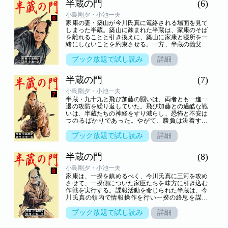
半蔵の門
(6)
小島剛夕・小池一夫
家康の妻・築山が今川氏真に篭絡される場面を見て
しまった半蔵。築山に疎まれた半蔵は、家康のそば
を離れることと引き換えに、築山に家康と寝所を一
緒にしないことを約束させる。一方、半蔵の義父・
勘介が飛び加藤に殺され、半蔵は仇を討つべく妻の
九十九とともに飛び加藤を追いかける…。
ブック放題で試し読み
詳細
半蔵の門
(7)
小島剛夕・小池一夫
半蔵・九十九と飛び加藤の闘いは、両者とも一進一
退の攻防を繰り返していた。飛び加藤との過酷な戦
いは、半蔵たちの神経をすり減らし、恐怖と不安は
つのるばかりであった。やがて、勝負は決着する
が、一方の家康は一向宗の寺々と対立し、三河を巻
き込む一揆へと発展する…。
ブック放題で試し読み
詳細
半蔵の門
(8)
小島剛夕・小池一夫
家康は、一揆を鎮めるべく、今川氏真に三河を攻め
させて、一揆側についた家臣たちを味方に引き込む
作戦を実行する。諜報活動を命じられた半蔵は、今
川氏真の領内で情報操作を行い一揆の終息を謀る
が…。
ブック放題で試し読み
詳細