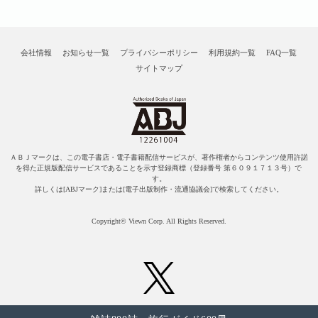
会社情報
お知らせ一覧
プライバシーポリシー
利用規約一覧
FAQ一覧
サイトマップ
ＡＢＪマークは、この電子書店・電子書籍配信サービスが、著作権者からコンテンツ使用許諾
を得た正規版配信サービスであることを示す登録商標（登録番号 第６０９１７１３号）で
す。
詳しくは[ABJマーク]または[電子出版制作・流通協議会]で検索してください。
Copyright© Viewn Corp. All Rights Reserved.