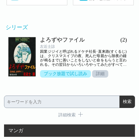
シリーズ
よろずやファイル
(2)
左近士諒
因業ジジイと呼ばれるドケチ社長･直来路(すくるじ)
は、クリスマスイブの夜、死んだ母親から除夜の鐘
が鳴るまでに善いことをしないと命をもらうと言わ
れる。その翌日からいろいろやってみたがすべて裏
目に出てしまった直来路は、｢オフィスよろずや｣に
相談するのだが……!?そしてオフィスよろずやが入
ブック放題で試し読み
詳細
ったビルが爆破され、そこに仕組まれた陰謀にマダ
ム、ジゴロ、ジゴレットが立ち上がる!よろずやの
最後の活躍が見逃せない完結巻。
詳細検索
マンガ