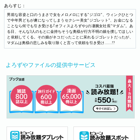
あらすじ：
男前な容姿と口のうまさで女をメロメロにする"ジゴロ"、ウィンクひとつ
で中年男どもが虜になってしまうセクシー美女"ジゴレット"、お金になる
ことなら何でも引き受ける｢オフィスよろずや｣の凄腕女社長"マダム"。あ
る日、そんな3人のもとに金持ちそうな奥様が行方不明の娘を捜してほしい
と依頼してくる。その娘がネコだったことに呆れるジゴレットだったが、
マダムは奥様の悲しみを取り除くと言って依頼を引き受け……!?
よろずやファイルの提供中サービス