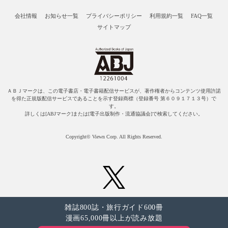
会社情報
お知らせ一覧
プライバシーポリシー
利用規約一覧
FAQ一覧
サイトマップ
ＡＢＪマークは、この電子書店・電子書籍配信サービスが、著作権者からコンテンツ使用許諾
を得た正規版配信サービスであることを示す登録商標（登録番号 第６０９１７１３号）で
す。
詳しくは[ABJマーク]または[電子出版制作・流通協議会]で検索してください。
Copyright© Viewn Corp. All Rights Reserved.
雑誌800誌・旅行ガイド600冊
漫画65,000冊以上が読み放題