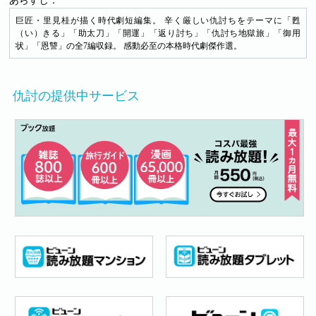
あらすじ：
巨匠・里見桂が描く時代劇短編集。 辛く厳しい仇討ちをテーマに「甦
（い）きる」「助太刀」「開運」「返り討ち」「仇討ち地獄旅」「御用
状」「恩讐」の全7編収録。 感動必至の本格時代劇傑作選。
仇討の提供中サービス