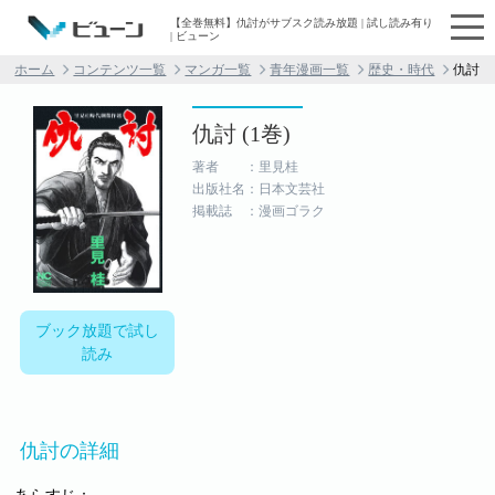
【全巻無料】仇討がサブスク読み放題 | 試し読み有り
| ビューン
ホーム
コンテンツ一覧
マンガ一覧
青年漫画一覧
歴史・時代
仇討
仇討 (1巻)
著者 ：里見桂
出版社名：日本文芸社
掲載誌 ：漫画ゴラク
ブック放題で試し
読み
仇討の詳細