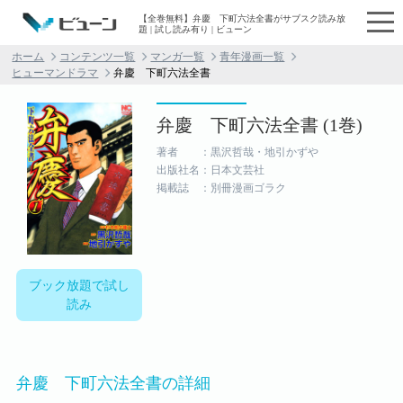
【全巻無料】弁慶 下町六法全書がサブスク読み放
題 | 試し読み有り | ビューン
ホーム
コンテンツ一覧
マンガ一覧
青年漫画一覧
ヒューマンドラマ
弁慶 下町六法全書
弁慶 下町六法全書 (1巻)
著者 ：黒沢哲哉・地引かずや
出版社名：日本文芸社
掲載誌 ：別冊漫画ゴラク
ブック放題で試し
読み
弁慶 下町六法全書の詳細