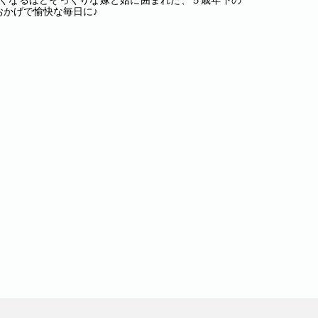
たくなるほどそっくりな嫁と姑に囲まれた、５歳年下の
かげで愉快な毎日に♪