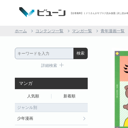
【全巻無料】ミドリさんがサブスク読み放題 | 試し読み有り
ホーム
コンテンツ一覧
マンガ一覧
青年漫画一覧
詳細検索
マンガ
人気順
新着順
ジャンル別
少年漫画