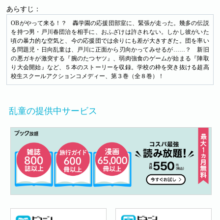
あらすじ：
OBがやって来る！？ 轟学園の応援団部室に、緊張が走った。幾多の伝説
を持つ男・戸川春団治を相手に、おふざけは許されない。しかし彼がいた
頃の暴力的な空気と、今の応援団では余りにも差が大きすぎた。団を率い
る問題児・日向乱童は、戸川に正面から刃向かってみせるが……？ 新旧
の悪ガキが激突する『腕のたつヤツ』、弱肉強食のゲームが始まる『陣取
り大会開始』など、５本のストーリーを収録。学校の枠を突き抜ける超高
校生スクールアクションコメディー、第３巻（全８巻）！
乱童の提供中サービス