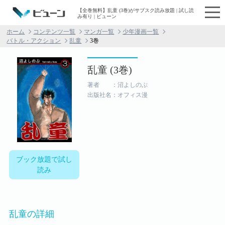
【全巻無料】乱童 (3巻)がサブスク読み放題 | 試し読
み有り | ビューン
ホーム
コンテンツ一覧
マンガ一覧
少年漫画一覧
バトル・アクション
乱童
3巻
乱童 (3巻)
著者 ：沼よしのぶ
出版社名：オフィス漫
ブック放題で試し
読み
乱童の詳細