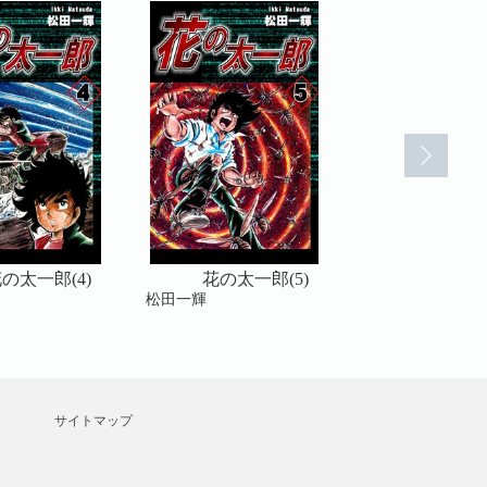
の太一郎(4)
花の太一郎(5)
花の太一郎
松田一輝
松田一輝
サイトマップ