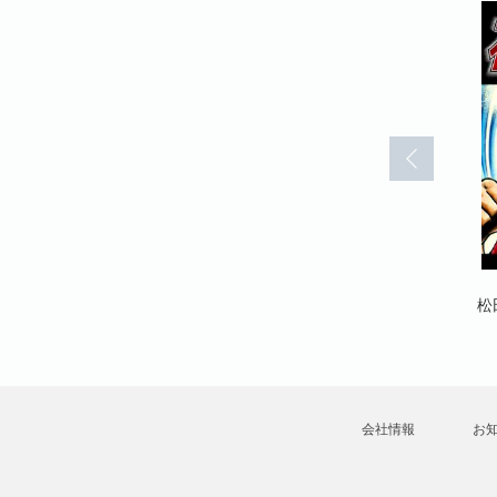
花の太一郎(4)
花の太一郎(5)
松田一輝
松田一輝
松
会社情報
お