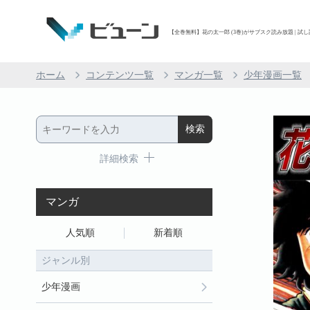
【全巻無料】花の太一郎 (3巻)がサブスク読み放題 | 試し
ホーム
コンテンツ一覧
マンガ一覧
少年漫画一覧
詳細検索
マンガ
人気順
新着順
ジャンル別
少年漫画