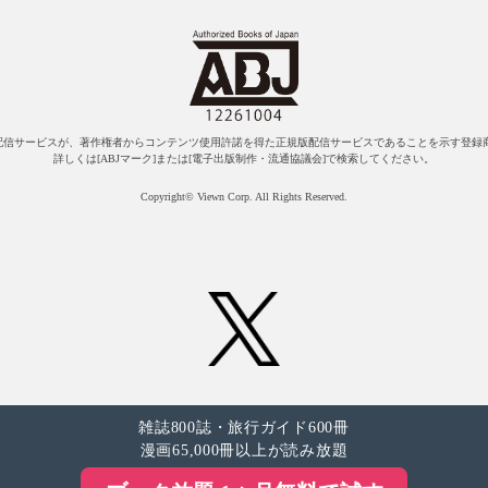
配信サービスが、著作権者からコンテンツ使用許諾を得た正規版配信サービスであることを示す登録商
詳しくは[ABJマーク]または[電子出版制作・流通協議会]で検索してください。
Copyright© Viewn Corp. All Rights Reserved.
雑誌800誌・旅行ガイド600冊
漫画65,000冊以上が読み放題