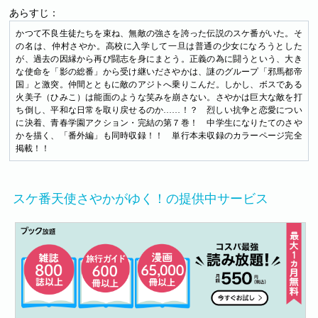
あらすじ：
かつて不良生徒たちを束ね、無敵の強さを誇った伝説のスケ番がいた。そ
の名は、仲村さやか。高校に入学して一旦は普通の少女になろうとした
が、過去の因縁から再び闘志を身にまとう。正義の為に闘うという、大き
な使命を「影の総番」から受け継いださやかは、謎のグループ「邪馬都帝
国」と激突。仲間とともに敵のアジトへ乗りこんだ。しかし、ボスである
火美子（ひみこ）は能面のような笑みを崩さない。さやかは巨大な敵を打
ち倒し、平和な日常を取り戻せるのか……！？ 烈しい抗争と恋愛につい
に決着、青春学園アクション・完結の第７巻！ 中学生になりたてのさや
かを描く、「番外編」も同時収録！！ 単行本未収録のカラーページ完全
掲載！！
スケ番天使さやかがゆく！の提供中サービス