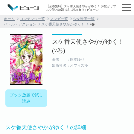
【全巻無料】スケ番天使さやかがゆく！ (7巻)がサブ
スク読み放題 | 試し読み有り | ビューン
ホーム
コンテンツ一覧
マンガ一覧
少女漫画一覧
バトル・アクション
スケ番天使さやかがゆく！
7巻
スケ番天使さやかがゆく！
(7巻)
著者 ：岡本ゆり
出版社名：オフィス漫
ブック放題で試し
読み
スケ番天使さやかがゆく！の詳細