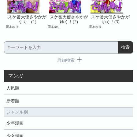
かが
スケ番天使さやかが
スケ番天使さやかが
スケ番天使さやかが
ス
ゆく！(1)
ゆく！(2)
ゆく！(3)
岡本ゆり
岡本ゆり
岡本ゆり
岡本
詳細検索
マンガ
人気順
新着順
ジャンル別
少年漫画
少女漫画