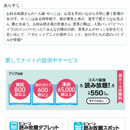
あらすじ：
お好み焼屋さんの一人娘･やっこは、お店を手伝いながら大学に通う普通の
女の子。やっこはある時学校で、髪が黄色と赤の、派手で悪そうなお兄さ
ん･剛と出会う。お好み焼き屋の常連さん･里美と剛は、人気バンド｢ビーハ
イヴ｣のメンバーだった!! みんなの憧れの的、里美さんがやっこを好きだと
言い出して…!? 大ヒットアニメの原作コミック、女の子たちの恋のバイブ
ルが登場!!
愛してナイトの提供中サービス