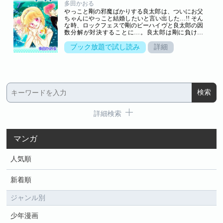
多田かおる
やっこと剛の邪魔ばかりする良太郎は、ついにお父
ちゃんにやっこと結婚したいと言い出した…!! そん
な時、ロックフェスで剛のビーハイヴと良太郎の因
数分解が対決することに…。良太郎は剛に負けた
ら、やっこを諦めると言うが…!? 二人の恋が結末を
迎える感動の最終巻!
ブック放題で試し読み
詳細
詳細検索
マンガ
人気順
新着順
ジャンル別
少年漫画