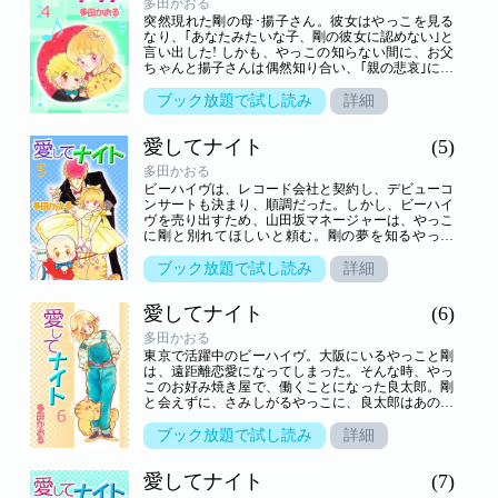
多田かおる
突然現れた剛の母･揚子さん。彼女はやっこを見る
なり、｢あなたみたいな子、剛の彼女に認めない｣と
言い出した! しかも、やっこの知らない間に、お父
ちゃんと揚子さんは偶然知り合い、｢親の悲哀｣につ
いて盛り上がっていた。一方、五十鈴ちゃんは、ビ
ーハイヴの英次といい感じに…!?
ブック放題で試し読み
詳細
愛してナイト
(5)
多田かおる
ビーハイヴは、レコード会社と契約し、デビューコ
ンサートも決まり、順調だった。しかし、ビーハイ
ヴを売り出すため、山田坂マネージャーは、やっこ
に剛と別れてほしいと頼む。剛の夢を知るやっこ
は、他に好きな人ができた、と嘘をついて別れてし
まう。2人は終わってしまうの…!?
ブック放題で試し読み
詳細
愛してナイト
(6)
多田かおる
東京で活躍中のビーハイヴ。大阪にいるやっこと剛
は、遠距離恋愛になってしまった。そんな時、やっ
このお好み焼き屋で、働くことになった良太郎。剛
と会えずに、さみしがるやっこに、良太郎はあの手
この手で接近してくるように…。そして、剛の誕生
日、二人は久しぶりに会えるはずだったのに…!?
ブック放題で試し読み
詳細
愛してナイト
(7)