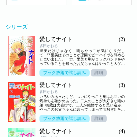
シリーズ
愛してナイト
(2)
多田かおる
里美だけじゃなく、剛もやっこが気になりだし
て…!? 里美はそのことが原因でビーハイヴを辞める
と言い出した。一方、里美と剛がロックバンドをや
っていることを知ったお父ちゃんはやっこと大ゲン
カ。家を飛び出してしまったやっこを、剛は探し回
った。やっこはやっと自分の気持ちに気付いて…!?
ブック放題で試し読み
詳細
愛してナイト
(3)
多田かおる
いろいろあったけど、ついにやっこと剛はお互いの
気持ちを確かめあった。二人のことが大好きな剛の
弟･橋蔵は大喜びで、二人が結婚すると思い込み、
やっこのお父ちゃんに言ってしまって大騒ぎ!! そし
て、二人にプレゼントを買おうとした橋蔵は万引き
と間違われて…!?
ブック放題で試し読み
詳細
愛してナイト
(4)