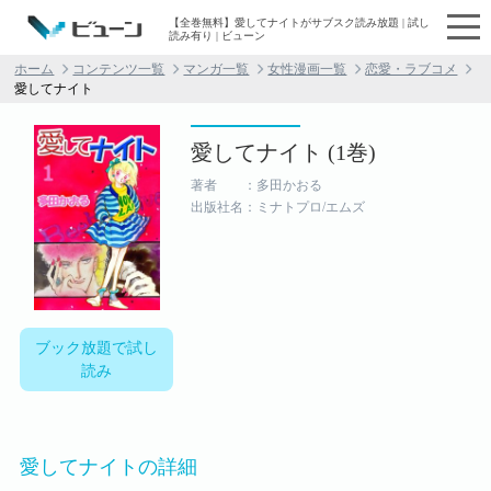
【全巻無料】愛してナイトがサブスク読み放題 | 試し
読み有り | ビューン
ホーム
コンテンツ一覧
マンガ一覧
女性漫画一覧
恋愛・ラブコメ
愛してナイト
愛してナイト (1巻)
著者 ：多田かおる
出版社名：ミナトプロ/エムズ
ブック放題で試し
読み
愛してナイトの詳細