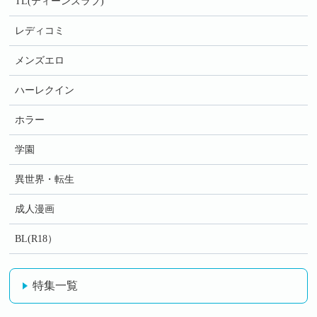
TL(ティーンズラブ)
レディコミ
メンズエロ
ハーレクイン
ホラー
学園
異世界・転生
成人漫画
BL(R18）
特集一覧