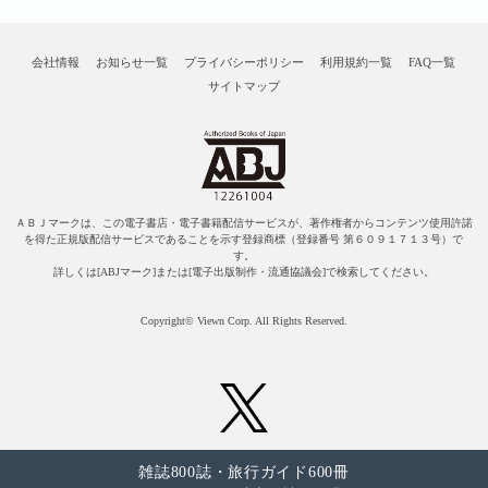
会社情報
お知らせ一覧
プライバシーポリシー
利用規約一覧
FAQ一覧
サイトマップ
ＡＢＪマークは、この電子書店・電子書籍配信サービスが、著作権者からコンテンツ使用許諾
を得た正規版配信サービスであることを示す登録商標（登録番号 第６０９１７１３号）で
す。
詳しくは[ABJマーク]または[電子出版制作・流通協議会]で検索してください。
Copyright© Viewn Corp. All Rights Reserved.
雑誌800誌・旅行ガイド600冊