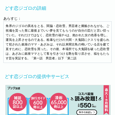
どす恋ジゴロの詳細
あらすじ：
角界のジゴロの異名をとる、関脇・恋吹雪。男芸者と揶揄されながも、ご
祝儀を貰った客に最後までいい夢を見てもらうのが自分の芸だと言い切っ
ていた。それだけではなく、恋吹雪の福チ○は、抱かれた女の色香を増し、
運気を上昇させるのである。粗暴なだけの大関・大鬼闘にクスリを盛られ
て犯された銀座のママ・あざみは、それ以来閑古鳥の鳴いている店を建て
直すために、恋吹雪を買った。その後、本場所でも大鬼闘を破った恋吹雪
は、あざみに銀座ママとして客を引きつける艶を取り戻させ、福をもたら
す芸を実証する。「第一話 男芸者」以下「第二話
どす恋ジゴロの提供中サービス