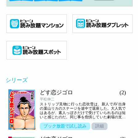
シリーズ
どす恋ジゴロ
(2)
平松伸二
ストリップ見物に行った恋吹雪は、新人でAV出身
の葉山リカのステージを途中で退座した。大人気で
はあるが、素人っぽさだけで受けていられるのは短
いと感じたのだ。同じ事を危惧していた劇場の支配
人が、自分でご祝儀を出して恋吹雪にリカを託し
た。反発していたリカだったが、全裸で四股を踏み
ブック放題で試し読み
詳細
構える恋吹雪のフェロモンにあてられ、その性技に
女を開花させられる。艶のでたリカのステージは観