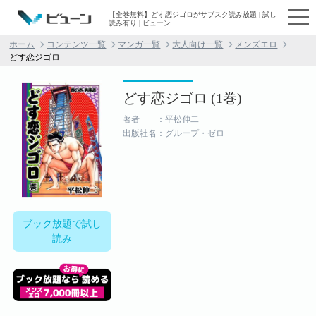
【全巻無料】どす恋ジゴロがサブスク読み放題 | 試し
読み有り | ビューン
ホーム
コンテンツ一覧
マンガ一覧
大人向け一覧
メンズエロ
どす恋ジゴロ
どす恋ジゴロ (1巻)
著者 ：平松伸二
出版社名：グループ・ゼロ
ブック放題で試し
読み