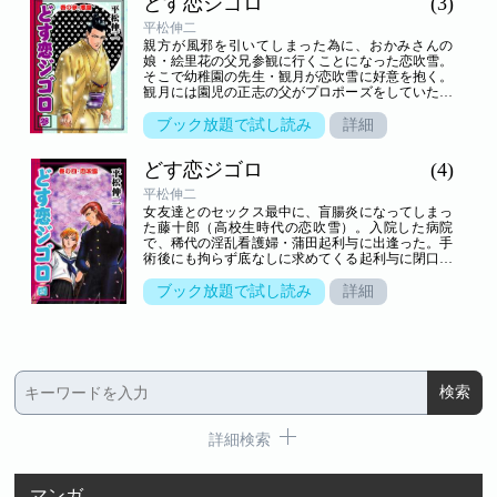
どす恋ジゴロ
(3)
客を熱狂させ…。「第六話 合掌捻り」以下「第七
話 雪国の女」「第八話 スキャンダル」「第九
平松伸二
話 喧嘩相撲」「第十話 世界最強の男」「巻末読
親方が風邪を引いてしまった為に、おかみさんの
切 女教
娘・絵里花の父兄参観に行くことになった恋吹雪。
そこで幼稚園の先生・観月が恋吹雪に好意を抱く。
観月には園児の正志の父がプロポーズをしていたの
だが、観月は恋吹雪と赤い糸で結ばれていると信じ
てしまっていた。正志の父の覚悟を試した恋吹雪
ブック放題で試し読み
詳細
は、ひと芝居打って彼と観月を結びつける。「第十
一話 恋敵」「第十二話 黒鳥」「第十三話 散り
どす恋ジゴロ
(4)
花」「第十四話 仏壇返し」「第十五話 原石」
「第十六話 喪失」「第十七話 悪童」を収録。
平松伸二
女友達とのセックス最中に、盲腸炎になってしまっ
た藤十郎（高校生時代の恋吹雪）。入院した病院
で、稀代の淫乱看護婦・蒲田起利与に出逢った。手
術後にも拘らず底なしに求めてくる起利与に閉口す
る藤十郎だが、藤十郎の母は、女を甘く見ていたツ
ケが回ってきたのだと諌める。彼を相撲にスカウト
ブック放題で試し読み
詳細
に来た親方も、相撲の三番稽古に例えて、相手が音
を上げるまでやり遂げる事が出来なければ、お前は
それまでの男だと檄を飛ばした。果てしないセック
ス勝負に挑む藤十郎。後のどす恋ジゴロと呼ばれる
原点が、そこにあった。「第十八話 カマキリ」以
下「第十九話 恋心」「第二十話 運命道」「第二
十一話 恋吹雪」「第二十二話 藤十郎上京」「第
二十三話 父と子」「第二十四話 芸の道」を収
録。
詳細検索
マンガ