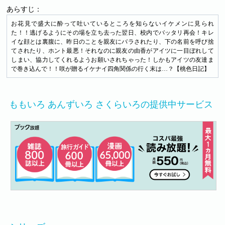
あらすじ：
お花見で盛大に酔って吐いているところを知らないイケメンに見られ
た！！逃げるようにその場を立ち去った翌日、校内でバッタリ再会！キレ
イな顔とは裏腹に、昨日のことを親友にバラされたり、下の名前を呼び捨
てされたり、ホント最悪！それなのに親友の由香がアイツに一目ぼれして
しまい、協力してくれるようお願いされちゃった！しかもアイツの友達ま
で巻き込んで！！咲が贈るイケナイ四角関係の行く末は…？【桃色日記】
ももいろ あんずいろ さくらいろの提供中サービス