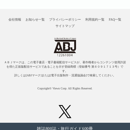
会社情報
お知らせ一覧
プライバシーポリシー
利用規約一覧
FAQ一覧
サイトマップ
ＡＢＪマークは、この電子書店・電子書籍配信サービスが、著作権者からコンテンツ使用許諾
を得た正規版配信サービスであることを示す登録商標（登録番号 第６０９１７１３号）で
す。
詳しくは[ABJマーク]または[電子出版制作・流通協議会]で検索してください。
Copyright© Viewn Corp. All Rights Reserved.
雑誌800誌・旅行ガイド600冊