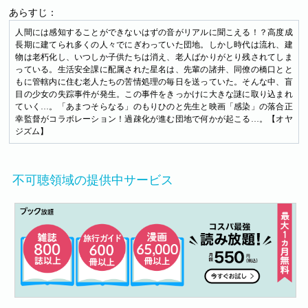
あらすじ：
人間には感知することができないはずの音がリアルに聞こえる！？高度成
長期に建てられ多くの人々でにぎわっていた団地。しかし時代は流れ、建
物は老朽化し、いつしか子供たちは消え、老人ばかりがとり残されてしま
っている。生活安全課に配属された星名は、先輩の諸井、同僚の橋口とと
もに管轄内に住む老人たちの苦情処理の毎日を送っていた。そんな中、盲
目の少女の失踪事件が発生。この事件をきっかけに大きな謎に取り込まれ
ていく…。「あまつそらなる」のもりひのと先生と映画「感染」の落合正
幸監督がコラボレーション！過疎化が進む団地で何かが起こる…。【オヤ
ジズム】
不可聴領域の提供中サービス