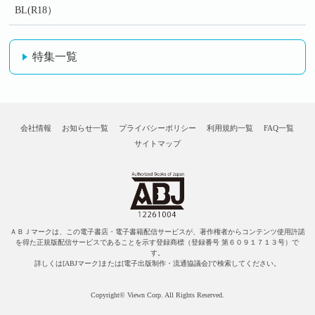
BL(R18）
特集一覧
会社情報
お知らせ一覧
プライバシーポリシー
利用規約一覧
FAQ一覧
サイトマップ
ＡＢＪマークは、この電子書店・電子書籍配信サービスが、著作権者からコンテンツ使用許諾
を得た正規版配信サービスであることを示す登録商標（登録番号 第６０９１７１３号）で
す。
詳しくは[ABJマーク]または[電子出版制作・流通協議会]で検索してください。
Copyright© Viewn Corp. All Rights Reserved.