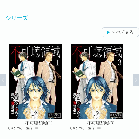
シリーズ
すべて見る
不可聴領域(1)
不可聴領域(3)
もりひのと・落合正幸
もりひのと・落合正幸
もり