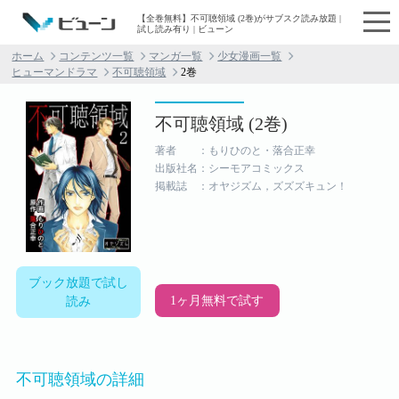
【全巻無料】不可聴領域 (2巻)がサブスク読み放題 |
試し読み有り | ビューン
ホーム
コンテンツ一覧
マンガ一覧
少女漫画一覧
ヒューマンドラマ
不可聴領域
2巻
不可聴領域 (2巻)
著者 ：もりひのと・落合正幸
出版社名：シーモアコミックス
掲載誌 ：オヤジズム，ズズズキュン！
ブック放題で試し
1ヶ月無料で試す
読み
不可聴領域の詳細