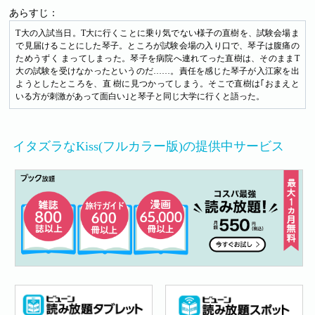
あらすじ：
T大の入試当日。T大に行くことに乗り気でない様子の直樹を、試験会場ま
で見届けることにした琴子。ところが試験会場の入り口で、琴子は腹痛の
ためうずく まってしまった。琴子を病院へ連れてった直樹は、そのままT
大の試験を受けなかったというのだ……。責任を感じた琴子が入江家を出
ようとしたところを、直 樹に見つかってしまう。そこで直樹は｢おまえと
いる方が刺激があって面白い｣と琴子と同じ大学に行くと語った。
イタズラなKiss(フルカラー版)の提供中サービス