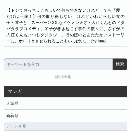
【ドジでおっちょこちょいで何もできないけれど、でも「愛」
だけは一途！】何の取り得もない、けれどかわいらしい女の
子・琴子と、スーパーCOOLなイケメン天才・入江くんとのドタ
バタラブコメディ。琴子が巻き起こす事件の数々に、さすがの
入江くんもいつもタジタジ…。ほのぼのとあたたかいストーリ
ーに、ホロリとさせられることもいっぱい。（by luna）
詳細検索
マンガ
人気順
新着順
ジャンル別