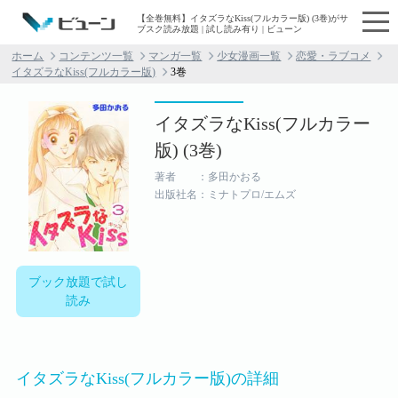
【全巻無料】イタズラなKiss(フルカラー版) (3巻)がサ
ブスク読み放題 | 試し読み有り | ビューン
ホーム
コンテンツ一覧
マンガ一覧
少女漫画一覧
恋愛・ラブコメ
イタズラなKiss(フルカラー版)
3巻
イタズラなKiss(フルカラー
版) (3巻)
著者 ：多田かおる
出版社名：ミナトプロ/エムズ
ブック放題で試し
読み
イタズラなKiss(フルカラー版)の詳細