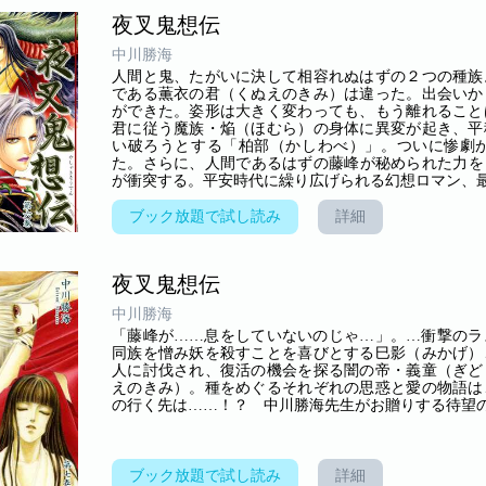
夜叉鬼想伝
中川勝海
人間と鬼、たがいに決して相容れぬはずの２つの種族
である薫衣の君（くぬえのきみ）は違った。出会いか
ができた。姿形は大きく変わっても、もう離れること
君に従う魔族・焔（ほむら）の身体に異変が起き、平
い破ろうとする「柏部（かしわべ）」。ついに惨劇
た。さらに、人間であるはずの藤峰が秘められた力を
が衝突する。平安時代に繰り広げられる幻想ロマン、
ブック放題で試し読み
詳細
夜叉鬼想伝
中川勝海
「藤峰が……息をしていないのじゃ…」。…衝撃の
同族を憎み妖を殺すことを喜びとする巳影（みかげ）
人に討伐され、復活の機会を探る闇の帝・義童（ぎど
えのきみ）。種をめぐるそれぞれの思惑と愛の物語は
の行く先は……！？ 中川勝海先生がお贈りする待望
ブック放題で試し読み
詳細