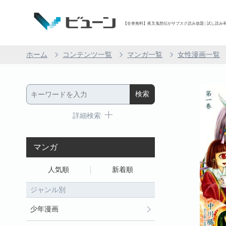
【全巻無料】夜叉鬼想伝がサブスク読み放題 | 試し読み有り
ホーム
コンテンツ一覧
マンガ一覧
女性漫画一覧
詳細検索
マンガ
人気順
新着順
ジャンル別
少年漫画