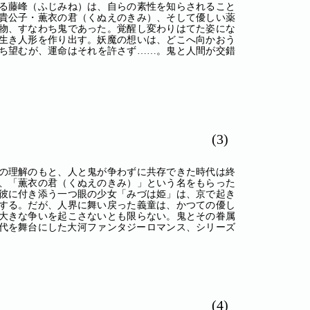
る藤峰（ふじみね）は、自らの素性を知らされること
貴公子・薫衣の君（くぬえのきみ）、そして優しい薬
物、すなわち鬼であった。覚醒し変わりはてた姿にな
生き人形を作り出す。妖魔の想いは、どこへ向かおう
ち望むが、運命はそれを許さず……。鬼と人間が交錯
(3)
の理解のもと、人と鬼が争わずに共存できた時代は終
、「薫衣の君（くぬえのきみ）」という名をもらった
彼に付き添う一つ眼の少女「みづは姫」は、京で起き
する。だが、人界に舞い戻った義童は、かつての優し
大きな争いを起こさないとも限らない。鬼とその眷属
代を舞台にした大河ファンタジーロマンス、シリーズ
(4)