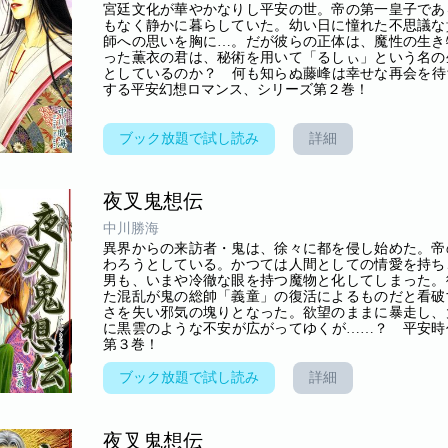
宮廷文化が華やかなりし平安の世。帝の第一皇子であ
もなく静かに暮らしていた。幼い日に憧れた不思議な
師への思いを胸に…。だが彼らの正体は、魔性の生き
った薫衣の君は、秘術を用いて「るしぃ」という名の
としているのか？ 何も知らぬ藤峰は幸せな再会を待
する平安幻想ロマンス、シリーズ第２巻！
ブック放題で試し読み
詳細
夜叉鬼想伝
中川勝海
異界からの来訪者・鬼は、徐々に都を侵し始めた。帝
わろうとしている。かつては人間としての情愛を持ち
男も、いまや冷徹な眼を持つ魔物と化してしまった。
た混乱が鬼の総帥「義童」の復活によるものだと看破
さを失い邪気の塊りとなった。欲望のままに暴走し、
に黒雲のような不安が広がってゆくが……？ 平安時
第３巻！
ブック放題で試し読み
詳細
夜叉鬼想伝