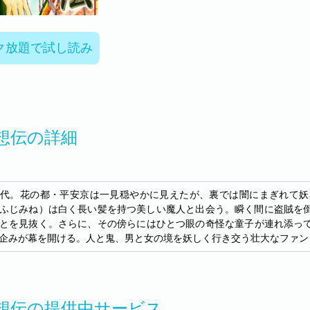
ク放題で試し読み
想伝の詳細
代。花の都・平安京は一見穏やかに見えたが、裏では闇にまぎれて妖
ふじみね）は白く長い髪を持つ美しい魔人と出会う。瞬く間に盗賊を
とを見抜く。さらに、その傍らにはひとつ眼の奇怪な童子が連れ添っ
企みが幕を開ける。人と鬼、男と女の境を妖しく行き交う壮大なファン
想伝の提供中サービス