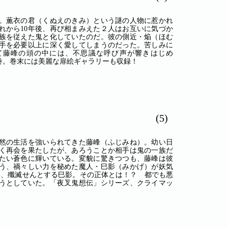
。薫衣の君（くぬえのきみ）という謎の人物に惹かれ
れから10年後、再び相まみえた２人はお互いに気づか
族を従えた鬼と化していたのだ。彼の側近・焔（ほむ
手を必要以上に深く愛してしまうのだった。苦しみに
て藤峰の頭の中には、不思議な呼び声が響きはじめ
巻。巻末には美麗な扉絵ギャラリーも収録！
(5)
然の生活を強いられてきた藤峰（ふじみね）。幼い日
く再会を果たしたが、あろうことか相手は鬼の一族だ
たい蒼色に輝いている。変貌に驚きつつも、藤峰は彼
う、禍々しい力を秘めた魔人・巳影（みかげ）が妖気
み、殲滅せんとする巳影。その正体とは！？ 都でも悪
うとしていた。「夜叉鬼想伝」シリーズ、クライマッ