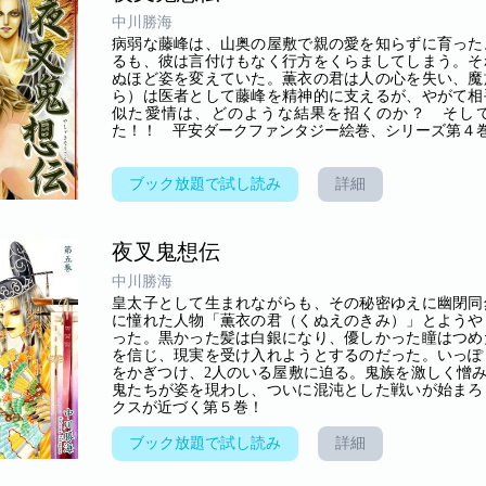
中川勝海
病弱な藤峰は、山奥の屋敷で親の愛を知らずに育った
るも、彼は言付けもなく行方をくらましてしまう。そ
ぬほど姿を変えていた。薫衣の君は人の心を失い、魔
ら）は医者として藤峰を精神的に支えるが、やがて相
似た愛情は、どのような結果を招くのか？ そし
た！！ 平安ダークファンタジー絵巻、シリーズ第４
ブック放題で試し読み
詳細
夜叉鬼想伝
中川勝海
皇太子として生まれながらも、その秘密ゆえに幽閉同
に憧れた人物「薫衣の君（くぬえのきみ）」とようや
った。黒かった髪は白銀になり、優しかった瞳はつめ
を信じ、現実を受け入れようとするのだった。いっぽ
をかぎつけ、2人のいる屋敷に迫る。鬼族を激しく憎
鬼たちが姿を現わし、ついに混沌とした戦いが始まろ
クスが近づく第５巻！
ブック放題で試し読み
詳細