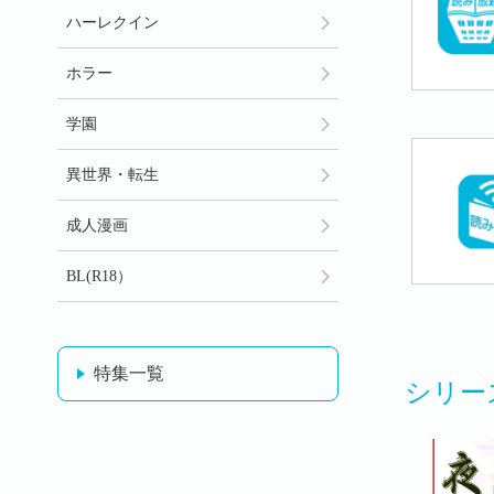
ハーレクイン
ホラー
学園
異世界・転生
成人漫画
BL(R18）
特集一覧
シリー