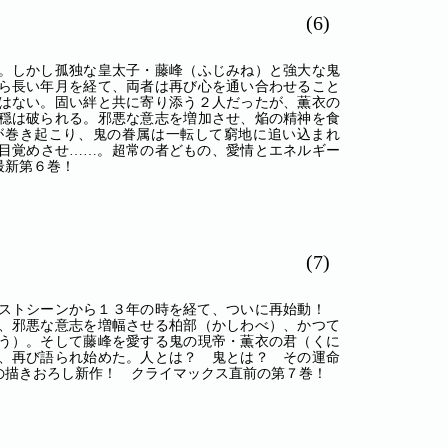
(6)
。しかし孤独な皇太子・藤峰（ふじみね）と強大な鬼
ら長い年月を経て、両者は再び心を通い合わせること
はない。固い絆と共に寄り添う２人だったが、薫衣の
穏は破られる。邪悪な意志を増加させ、焔の精神を食
が巻き起こり、鬼の眷属は一転して窮地に追い込まれ
目覚めさせ……。超常の者どもの、愛情とエネルギー
最新第６巻！
(7)
ラストシーンから１３年の時を経て、ついに再始動！
、邪悪な意志を増幅させる柏部（かしわべ）、かつて
う）。そして藤峰を愛する鬼の現帝・薫衣の君（くに
、再び語られ始めた。人とは？ 鬼とは？ その運命
の描きおろし新作！ クライマックス直前の第７巻！