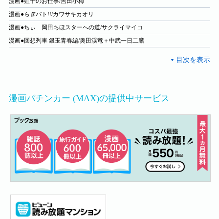
漫画●虹子のお仕事/吉田小梅
漫画●らぎバト!!/カワサキカオリ
漫画●ちぃ 岡田ちほスターへの道/サクライマイコ
漫画●回想列車 銀玉青春編/奥田渓竜＋中武一日二膳
漫画パチンカー (MAX)の提供中サービス